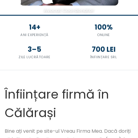
Avocat Coordonator
14+
100%
ANI EXPERIENȚĂ
ONLINE
3–5
700 LEI
ZILE LUCRĂTOARE
ÎNFIINȚARE SRL
Înființare firmă în
Călărași
Bine ați venit pe site-ul Vreau Firma Mea. Dacă doriți