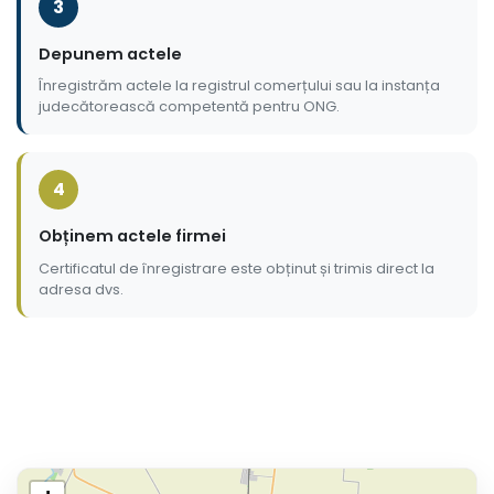
3
Depunem actele
Înregistrăm actele la registrul comerțului sau la instanța
judecătorească competentă pentru ONG.
4
Obținem actele firmei
Certificatul de înregistrare este obținut și trimis direct la
adresa dvs.
Localități din județul Călăr
Oferim servicii complete de înființare SRL, PFA, II și ONG î