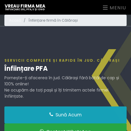
VREAU FIRMA MEA
MENIU
ÎNFIINȚARE SRL, PFA, II ȘI ONG
Acasă
Înființare firmă în Călărași
SERVICII COMPLETE ȘI RAPIDE ÎN JUD. CĂLĂRAȘI
Înființare
Pornește-ți afacerea în jud. Călărași fără bătăi de cap și
100% online!
Ne ocupăm de toți pașii și îți trimitem actele firmei
înființate.
Sună Acum