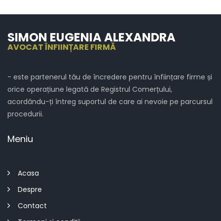
Înființare firmă în Olteniţa
Înființare firmă în Perişoru
SIMON EUGENIA ALEXANDRA
Înființare firmă în Plătăreşti
AVOCAT ÎNFIINȚARE FIRMĂ
Înființare firmă în Radovanu
- este partenerul tău de încredere pentru înființare firme și
Înființare firmă în Roseţi
orice operațiune legată de Registrul Comerțului,
Înființare firmă în Sălcioara
acordându-ți întreg suportul de care ai nevoie pe parcursul
procedurii.
Înființare firmă în Săruleşti
Meniu
Înființare firmă în Sohatu
Înființare firmă în Şoldanu
Acasa
Înființare firmă în Spanţov
Despre
Înființare firmă în Ştefan cel Mare
Contact
Înființare firmă în Ştefan Vodă