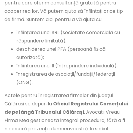
pentru care oferim consultanță gratuită pentru
acoperirea lor. Vă putem ajuta să înființați orice tip
de firmă. Suntem aici pentru a vă ajuta cu:
înființarea unei SRL (societate comercială cu
răspundere limitată);
deschiderea unei PFA (persoană fizică
autorizată);
înființarea unei II (întreprindere individuală);
înregistrarea de asociații/fundații/federații
(ONG).
Actele pentru înregistrarea firmelor din județul
Călărași se depun la
Oficiul Registrului Comerțului
de pe lângă Tribunalul Călărași
. Avocații Vreau
Firma Mea gestionează integral procedura, fără a fi
necesară prezența dumneavoastră la sediul