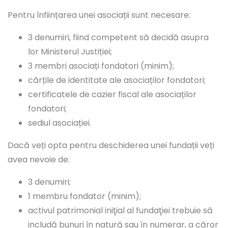
Pentru înființarea unei asociații sunt necesare:
3 denumiri, fiind competent să decidă asupra
lor Ministerul Justiției;
3 membri asociați fondatori (minim);
cărțile de identitate ale asociaților fondatori;
certificatele de cazier fiscal ale asociaților
fondatori;
sediul asociației.
Dacă veți opta pentru deschiderea unei fundații veți
avea nevoie de:
3 denumiri;
1 membru fondator (minim);
activul patrimonial iniţial al fundaţiei trebuie să
includă bunuri în natură sau în numerar, a căror