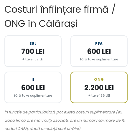
Costuri înființare firmă /
ONG în Călărași
SRL
PFA
700 LEI
600 LEI
+ taxe 152 LEI
fără taxe suplimentare
II
ONG
600 LEI
2.200 LEI
fără taxe suplimentare
+ taxe 136 LEI
În funcție de particularități, pot exista costuri suplimentare (ex.
dacă firma are mai mulți asociați, are un număr mai mare de 10
coduri CAEN, dacă asociații sunt străini).