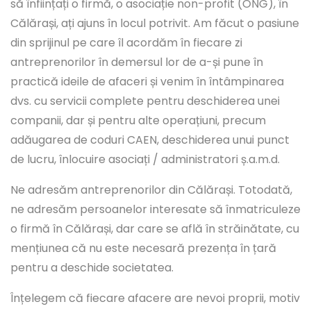
să înființați o firmă, o asociație non-profit (ONG), în
Călărași, ați ajuns în locul potrivit. Am făcut o pasiune
din sprijinul pe care îl acordăm în fiecare zi
antreprenorilor în demersul lor de a-și pune în
practică ideile de afaceri și venim în întâmpinarea
dvs. cu servicii complete pentru deschiderea unei
companii, dar și pentru alte operațiuni, precum
adăugarea de coduri CAEN, deschiderea unui punct
de lucru, înlocuire asociați / administratori ș.a.m.d.
Ne adresăm antreprenorilor din Călărași. Totodată,
ne adresăm persoanelor interesate să înmatriculeze
o firmă în Călărași, dar care se află în străinătate, cu
mențiunea că nu este necesară prezența în țară
pentru a deschide societatea.
Înțelegem că fiecare afacere are nevoi proprii, motiv