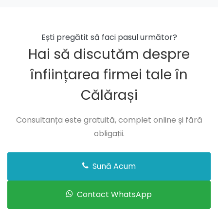
Înființare firmă în Ileana
Înființare firmă în Independenţa
Ești pregătit să faci pasul următor?
Hai să discutăm despre
Înființare firmă în Jegălia
înființarea firmei tale în
Înființare firmă în Lehliu-Gară
Călărași
Înființare firmă în Luica
Înființare firmă în Lupşanu
Consultanța este gratuită, complet online și fără
Înființare firmă în Mânăstirea
obligații.
Înființare firmă în Mitreni
Sună Acum
Înființare firmă în Modelu
Înființare firmă în Nana
Contact WhatsApp
Înființare firmă în Nicolae Bălcescu