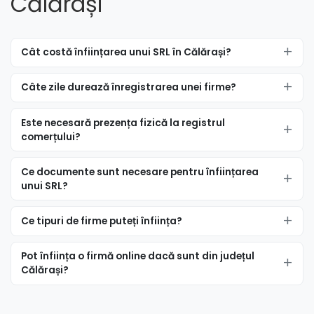
Călărași
Înființare firmă în Dichiseni
Înființare firmă în Dor Mărunt
Cât costă înființarea unui SRL în Călărași?
Înființare firmă în Dorobanţu
Câte zile durează înregistrarea unei firme?
Înființare firmă în Dragalina
Înființare firmă în Dragoş Vodă
Este necesară prezența fizică la registrul
comerțului?
Înființare firmă în Frăsinet
Ce documente sunt necesare pentru înființarea
Înființare firmă în Frumuşani
unui SRL?
Înființare firmă în Fundeni
Ce tipuri de firme puteți înființa?
Înființare firmă în Fundulea
Pot înființa o firmă online dacă sunt din județul
Înființare firmă în Gălbinaşi
Călărași?
Înființare firmă în Grădiştea
Înființare firmă în Gurbăneşti