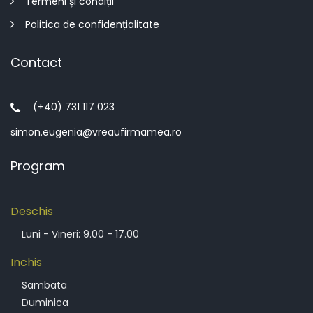
Termeni și condiții
Înființare firmă în Tămădău Mare
Politica de confidențialitate
Înființare firmă în Ulmeni
Contact
Înființare firmă în Ulmu
Înființare firmă în Unirea
(+40) 731 117 023
Înființare firmă în Vâlcelele
simon.eugenia@vreaufirmamea.ro
Înființare firmă în Valea Argovei
Program
Înființare firmă în Vasilaţi
Deschis
Luni - Vineri: 9.00 - 17.00
Inchis
Sambata
Duminica