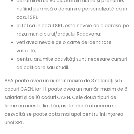
denumirea se va alcătui din nume și prenume,
nefiind permisă o denumire personalizată ca în
cazul SRL;
la fel ca în cazul SRL, este nevoie de o adresă pe
raza municipiului/orașului Radovanu;
veți avea nevoie de o carte de identitate
valabilă;
pentru anumite activități sunt necesare cursuri
de calificare sau studii.
PFA poate avea un număr maxim de 3 salariați și 5
coduri CAEN, iar I.I. poate avea un număr maxim de 8
salariați și de 10 coduri CAEN. Cele două tipuri de
firme au aceste limitări, astfel dacă afacerea se
dezvoltă se poate opta mai apoi pentru înființarea
unei SRL.