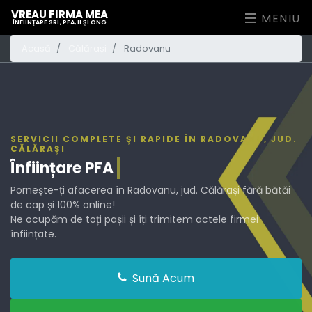
VREAU FIRMA MEA
MENIU
ÎNFIINȚARE SRL, PFA, II ȘI ONG
Acasă
Călărași
Radovanu
SERVICII COMPLETE ȘI RAPIDE ÎN RADOVANU, JUD.
CĂLĂRAȘI
Înființare
PFA
Pornește-ți afacerea în Radovanu, jud. Călărași fără bătăi
de cap și 100% online!
Ne ocupăm de toți pașii și îți trimitem actele firmei
înființate.
Sună Acum