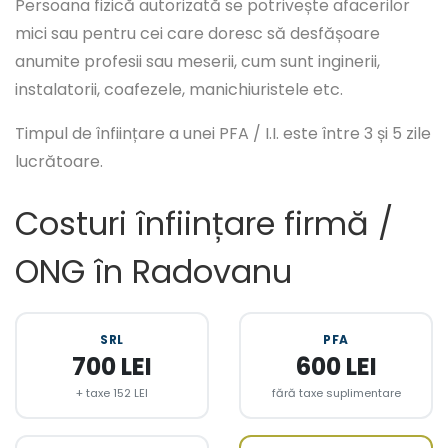
Persoana fizică autorizată se potrivește afacerilor
mici sau pentru cei care doresc să desfășoare
anumite profesii sau meserii, cum sunt inginerii,
instalatorii, coafezele, manichiuristele etc.
Timpul de înființare a unei PFA / I.I. este între 3 și 5 zile
lucrătoare.
Costuri înființare firmă /
ONG în Radovanu
SRL
PFA
700 LEI
600 LEI
+ taxe 152 LEI
fără taxe suplimentare