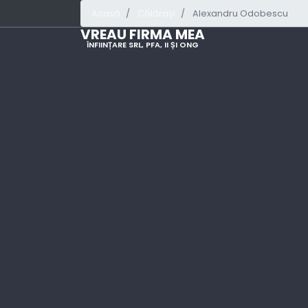
Acasă
Călărași
Alexandru Odobescu
VREAU FIRMA MEA
ÎNFIINȚARE SRL, PFA, II ȘI ONG