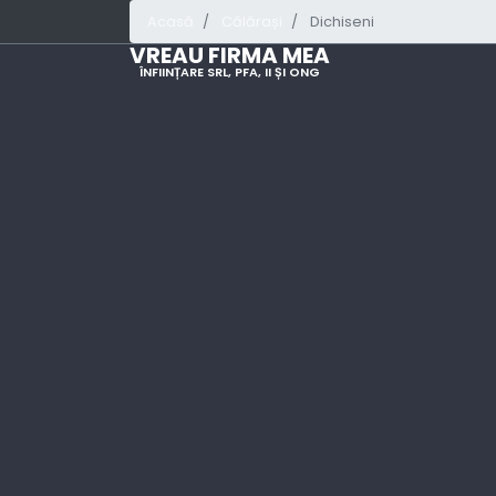
Acasă
Călărași
Dichiseni
VREAU FIRMA MEA
ÎNFIINȚARE SRL, PFA, II ȘI ONG