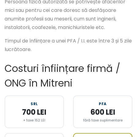
Persoana fizică autorizată se potrivește afacerilor
mici sau pentru cei care doresc să desfășoare
anumite profesii sau meserii, cum sunt inginerii,
instalatorii, coafezele, manichiuristele etc.
Timpul de înființare a unei PFA / I.I. este între 3 și 5 zile
lucrătoare.
Costuri înființare firmă /
ONG în Mitreni
SRL
PFA
700 LEI
600 LEI
+ taxe 152 LEI
fără taxe suplimentare