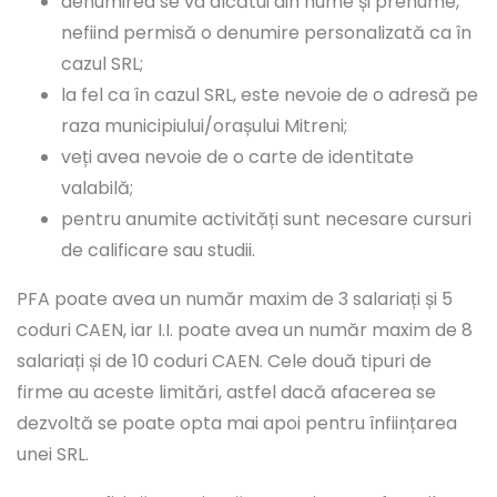
denumirea se va alcătui din nume și prenume,
nefiind permisă o denumire personalizată ca în
cazul SRL;
la fel ca în cazul SRL, este nevoie de o adresă pe
raza municipiului/orașului Mitreni;
veți avea nevoie de o carte de identitate
valabilă;
pentru anumite activități sunt necesare cursuri
de calificare sau studii.
PFA poate avea un număr maxim de 3 salariați și 5
coduri CAEN, iar I.I. poate avea un număr maxim de 8
salariați și de 10 coduri CAEN. Cele două tipuri de
firme au aceste limitări, astfel dacă afacerea se
dezvoltă se poate opta mai apoi pentru înființarea
unei SRL.