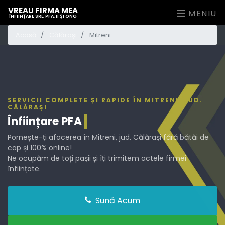
VREAU FIRMA MEA
MENIU
ÎNFIINȚARE SRL, PFA, II ȘI ONG
Acasă
Călărași
Mitreni
SERVICII COMPLETE ȘI RAPIDE ÎN MITRENI, JUD.
CĂLĂRAȘI
Înființare
PFA
Pornește-ți afacerea în Mitreni, jud. Călărași fără bătăi de
cap și 100% online!
Ne ocupăm de toți pașii și îți trimitem actele firmei
înființate.
Sună Acum