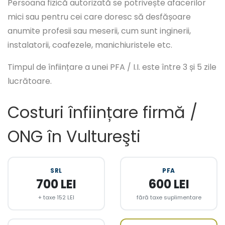
Persoana fizică autorizată se potrivește afacerilor
mici sau pentru cei care doresc să desfășoare
anumite profesii sau meserii, cum sunt inginerii,
instalatorii, coafezele, manichiuristele etc.
Timpul de înființare a unei PFA / I.I. este între 3 și 5 zile
lucrătoare.
Costuri înființare firmă /
ONG în Vultureşti
SRL
PFA
700 LEI
600 LEI
+ taxe 152 LEI
fără taxe suplimentare