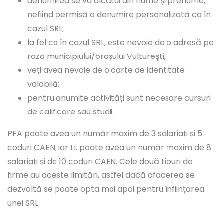
denumirea se va alcătui din nume și prenume,
nefiind permisă o denumire personalizată ca în
cazul SRL;
la fel ca în cazul SRL, este nevoie de o adresă pe
raza municipiului/orașului Vultureşti;
veți avea nevoie de o carte de identitate
valabilă;
pentru anumite activități sunt necesare cursuri
de calificare sau studii.
PFA poate avea un număr maxim de 3 salariați și 5
coduri CAEN, iar I.I. poate avea un număr maxim de 8
salariați și de 10 coduri CAEN. Cele două tipuri de
firme au aceste limitări, astfel dacă afacerea se
dezvoltă se poate opta mai apoi pentru înființarea
unei SRL.