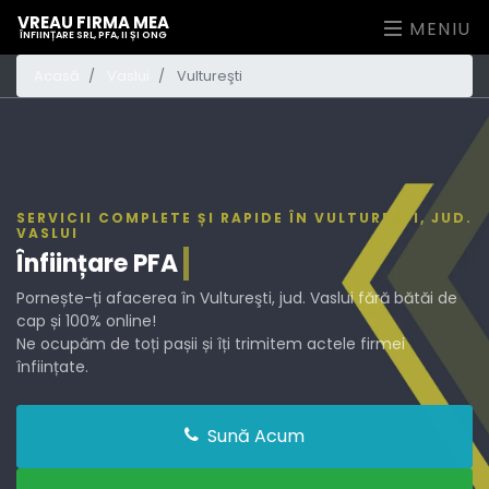
VREAU FIRMA MEA
MENIU
ÎNFIINȚARE SRL, PFA, II ȘI ONG
Acasă
Vaslui
Vultureşti
SERVICII COMPLETE ȘI RAPIDE ÎN VULTUREŞTI, JUD.
VASLUI
Înființare
PFA
Pornește-ți afacerea în Vultureşti, jud. Vaslui fără bătăi de
cap și 100% online!
Ne ocupăm de toți pașii și îți trimitem actele firmei
înființate.
Sună Acum