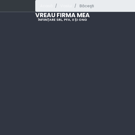
Acasă
Vaslui
Băceşti
VREAU FIRMA MEA
ÎNFIINȚARE SRL, PFA, II ȘI ONG