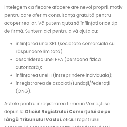
Înțelegem că fiecare afacere are nevoi proprii, motiv
pentru care oferim consultanță gratuită pentru
acoperirea lor. Vă putem ajuta să înființați orice tip
de firmă. Suntem aici pentru a vă ajuta cu:
înființarea unei SRL (societate comercială cu
răspundere limitată);
deschiderea unei PFA (persoană fizică
autorizată);
înființarea unei II (întreprindere individuală);
înregistrarea de asociații/fundații/federații
(ONG).
Actele pentru înregistrarea firmei în Voineşti se
depun la
Oficiul Registrului Comerțului de pe
lângă Tribunalul Vaslui
, oficiul registrului