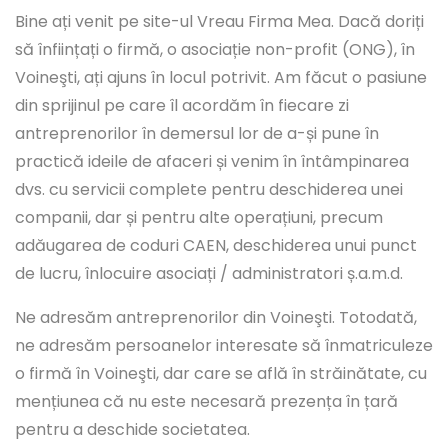
Bine ați venit pe site-ul Vreau Firma Mea. Dacă doriți
să înființați o firmă, o asociație non-profit (ONG), în
Voineşti, ați ajuns în locul potrivit. Am făcut o pasiune
din sprijinul pe care îl acordăm în fiecare zi
antreprenorilor în demersul lor de a-și pune în
practică ideile de afaceri și venim în întâmpinarea
dvs. cu servicii complete pentru deschiderea unei
companii, dar și pentru alte operațiuni, precum
adăugarea de coduri CAEN, deschiderea unui punct
de lucru, înlocuire asociați / administratori ș.a.m.d.
Ne adresăm antreprenorilor din Voineşti. Totodată,
ne adresăm persoanelor interesate să înmatriculeze
o firmă în Voineşti, dar care se află în străinătate, cu
mențiunea că nu este necesară prezența în țară
pentru a deschide societatea.