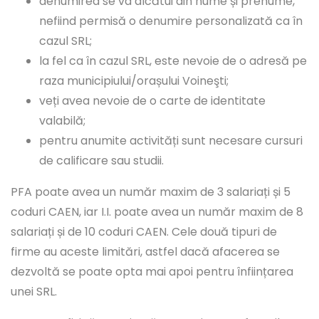
denumirea se va alcătui din nume și prenume,
nefiind permisă o denumire personalizată ca în
cazul SRL;
la fel ca în cazul SRL, este nevoie de o adresă pe
raza municipiului/orașului Voineşti;
veți avea nevoie de o carte de identitate
valabilă;
pentru anumite activități sunt necesare cursuri
de calificare sau studii.
PFA poate avea un număr maxim de 3 salariați și 5
coduri CAEN, iar I.I. poate avea un număr maxim de 8
salariați și de 10 coduri CAEN. Cele două tipuri de
firme au aceste limitări, astfel dacă afacerea se
dezvoltă se poate opta mai apoi pentru înființarea
unei SRL.