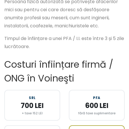
Persoana fizică autorizată se potrivește afacerilor
mici sau pentru cei care doresc să desfășoare
anumite profesii sau meserii, cum sunt inginerii,
instalatorii, coafezele, manichiuristele etc.
Timpul de înființare a unei PFA / I.I. este între 3 și 5 zile
lucrătoare.
Costuri înființare firmă /
ONG în Voineşti
SRL
PFA
700 LEI
600 LEI
+ taxe 152 LEI
fără taxe suplimentare