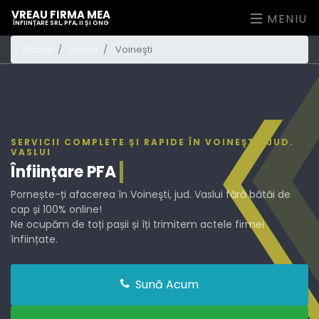
VREAU FIRMA MEA
MENIU
ÎNFIINȚARE SRL, PFA, II ȘI ONG
Acasă
Vaslui
Voineşti
SERVICII COMPLETE ȘI RAPIDE ÎN VOINEŞTI, JUD.
VASLUI
Înființare
PFA
Pornește-ți afacerea în Voineşti, jud. Vaslui fără bătăi de
cap și 100% online!
Ne ocupăm de toți pașii și îți trimitem actele firmei
înființate.
Sună Acum