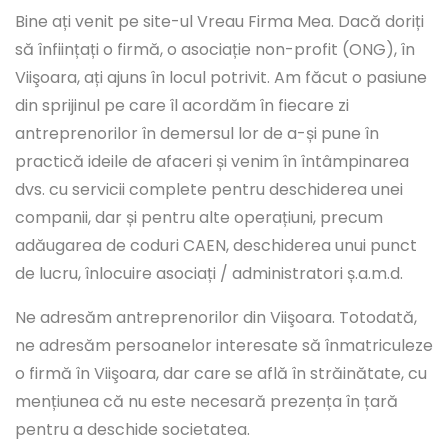
Bine ați venit pe site-ul Vreau Firma Mea. Dacă doriți
să înființați o firmă, o asociație non-profit (ONG), în
Viişoara, ați ajuns în locul potrivit. Am făcut o pasiune
din sprijinul pe care îl acordăm în fiecare zi
antreprenorilor în demersul lor de a-și pune în
practică ideile de afaceri și venim în întâmpinarea
dvs. cu servicii complete pentru deschiderea unei
companii, dar și pentru alte operațiuni, precum
adăugarea de coduri CAEN, deschiderea unui punct
de lucru, înlocuire asociați / administratori ș.a.m.d.
Ne adresăm antreprenorilor din Viişoara. Totodată,
ne adresăm persoanelor interesate să înmatriculeze
o firmă în Viişoara, dar care se află în străinătate, cu
mențiunea că nu este necesară prezența în țară
pentru a deschide societatea.