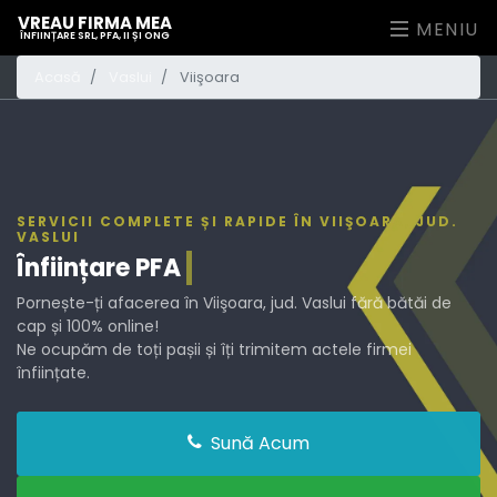
VREAU FIRMA MEA
MENIU
ÎNFIINȚARE SRL, PFA, II ȘI ONG
Acasă
Vaslui
Viişoara
SERVICII COMPLETE ȘI RAPIDE ÎN VIIŞOARA, JUD.
VASLUI
Înființare
PFA
Pornește-ți afacerea în Viişoara, jud. Vaslui fără bătăi de
cap și 100% online!
Ne ocupăm de toți pașii și îți trimitem actele firmei
înființate.
Sună Acum