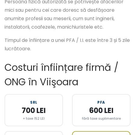
Persoana fizică autorizată se potrivește afacerilor
mici sau pentru cei care doresc să desfășoare
anumite profesii sau meserii, cum sunt inginerii,
instalatorii, coafezele, manichiuristele etc.
Timpul de înființare a unei PFA / I.I. este între 3 și 5 zile
lucrătoare.
Costuri înființare firmă /
ONG în Viişoara
SRL
PFA
700 LEI
600 LEI
+ taxe 152 LEI
fără taxe suplimentare