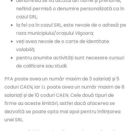
denumirea se va alcătui din nume și prenume,
nefiind permisă o denumire personalizată ca în
cazul SRL;
la fel ca în cazul SRL, este nevoie de o adresă pe
raza municipiului/orașului Viişoara;
veți avea nevoie de o carte de identitate
valabilă;
pentru anumite activități sunt necesare cursuri
de calificare sau studii.
PFA poate avea un număr maxim de 3 salariați și 5
coduri CAEN, iar I.I. poate avea un număr maxim de 8
salariați și de 10 coduri CAEN. Cele două tipuri de
firme au aceste limitări, astfel dacă afacerea se
dezvoltă se poate opta mai apoi pentru înființarea
unei SRL.