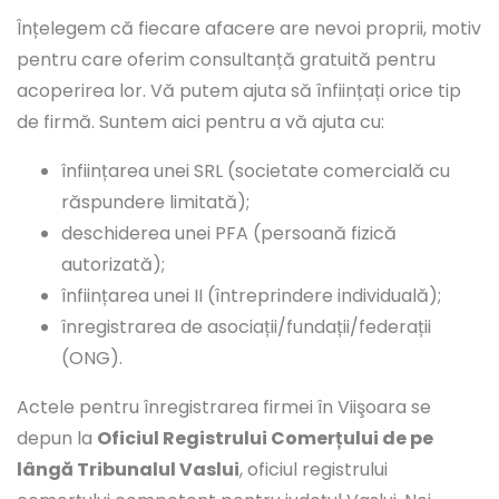
Înțelegem că fiecare afacere are nevoi proprii, motiv
pentru care oferim consultanță gratuită pentru
acoperirea lor. Vă putem ajuta să înființați orice tip
de firmă. Suntem aici pentru a vă ajuta cu:
înființarea unei SRL (societate comercială cu
răspundere limitată);
deschiderea unei PFA (persoană fizică
autorizată);
înființarea unei II (întreprindere individuală);
înregistrarea de asociații/fundații/federații
(ONG).
Actele pentru înregistrarea firmei în Viişoara se
depun la
Oficiul Registrului Comerțului de pe
lângă Tribunalul Vaslui
, oficiul registrului