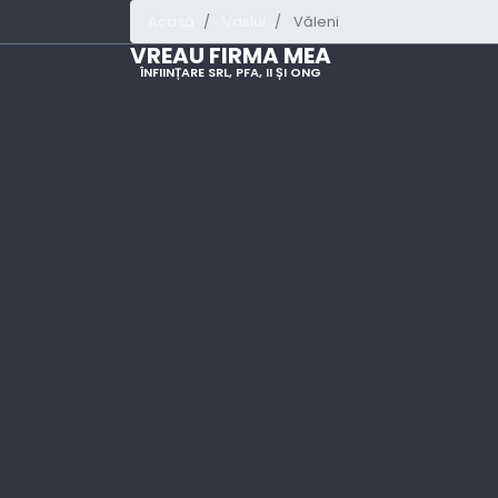
Acasă
Vaslui
Văleni
VREAU FIRMA MEA
ÎNFIINȚARE SRL, PFA, II ȘI ONG