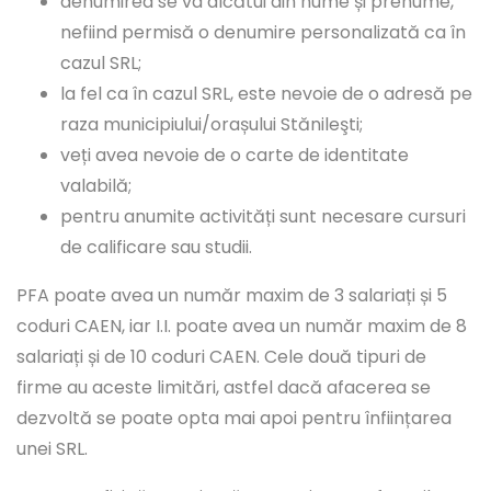
denumirea se va alcătui din nume și prenume,
nefiind permisă o denumire personalizată ca în
cazul SRL;
la fel ca în cazul SRL, este nevoie de o adresă pe
raza municipiului/orașului Stănileşti;
veți avea nevoie de o carte de identitate
valabilă;
pentru anumite activități sunt necesare cursuri
de calificare sau studii.
PFA poate avea un număr maxim de 3 salariați și 5
coduri CAEN, iar I.I. poate avea un număr maxim de 8
salariați și de 10 coduri CAEN. Cele două tipuri de
firme au aceste limitări, astfel dacă afacerea se
dezvoltă se poate opta mai apoi pentru înființarea
unei SRL.