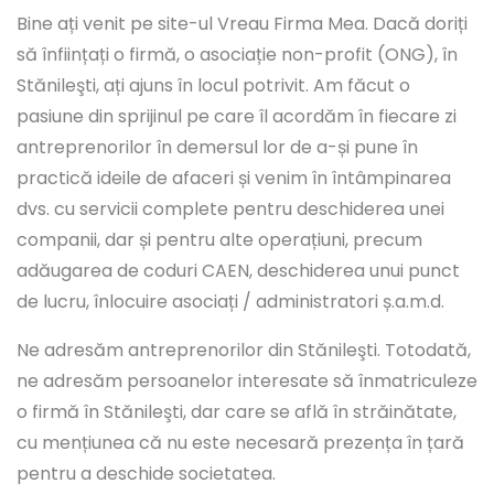
Bine ați venit pe site-ul Vreau Firma Mea. Dacă doriți
să înființați o firmă, o asociație non-profit (ONG), în
Stănileşti, ați ajuns în locul potrivit. Am făcut o
pasiune din sprijinul pe care îl acordăm în fiecare zi
antreprenorilor în demersul lor de a-și pune în
practică ideile de afaceri și venim în întâmpinarea
dvs. cu servicii complete pentru deschiderea unei
companii, dar și pentru alte operațiuni, precum
adăugarea de coduri CAEN, deschiderea unui punct
de lucru, înlocuire asociați / administratori ș.a.m.d.
Ne adresăm antreprenorilor din Stănileşti. Totodată,
ne adresăm persoanelor interesate să înmatriculeze
o firmă în Stănileşti, dar care se află în străinătate,
cu mențiunea că nu este necesară prezența în țară
pentru a deschide societatea.