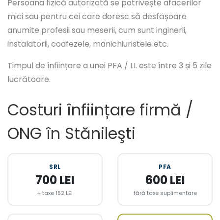
Persoana fizică autorizată se potrivește afacerilor
mici sau pentru cei care doresc să desfășoare
anumite profesii sau meserii, cum sunt inginerii,
instalatorii, coafezele, manichiuristele etc.
Timpul de înființare a unei PFA / I.I. este între 3 și 5 zile
lucrătoare.
Costuri înființare firmă /
ONG în Stănileşti
SRL
PFA
700 LEI
600 LEI
+ taxe 152 LEI
fără taxe suplimentare