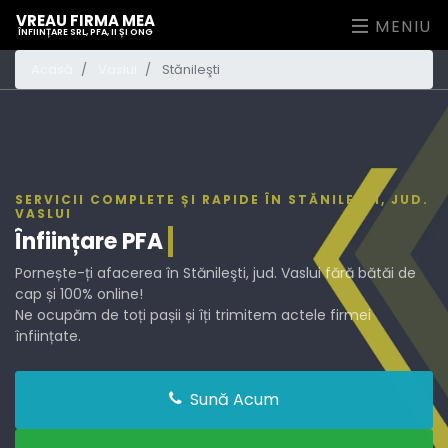
VREAU FIRMA MEA
MENIU
ÎNFIINȚARE SRL, PFA, II ȘI ONG
Acasă
Vaslui
Stănileşti
SERVICII COMPLETE ȘI RAPIDE ÎN STĂNILEŞTI, JUD.
VASLUI
Înființare
PFA
Pornește-ți afacerea în Stănileşti, jud. Vaslui fără bătăi de
cap și 100% online!
Ne ocupăm de toți pașii și îți trimitem actele firmei
înființate.
Sună Acum