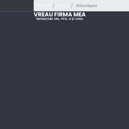
Acasă
Vaslui
Stâncăşeni
VREAU FIRMA MEA
ÎNFIINȚARE SRL, PFA, II ȘI ONG