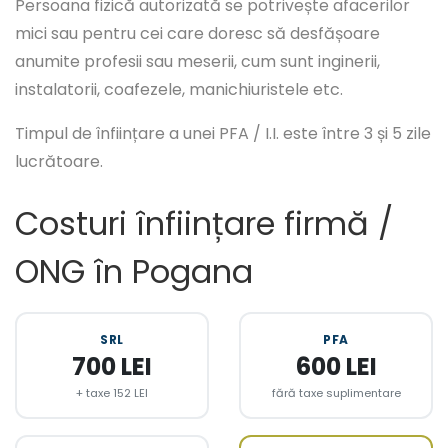
Persoana fizică autorizată se potrivește afacerilor
mici sau pentru cei care doresc să desfășoare
anumite profesii sau meserii, cum sunt inginerii,
instalatorii, coafezele, manichiuristele etc.
Timpul de înființare a unei PFA / I.I. este între 3 și 5 zile
lucrătoare.
Costuri înființare firmă /
ONG în Pogana
SRL
PFA
700 LEI
600 LEI
+ taxe 152 LEI
fără taxe suplimentare