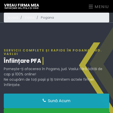
VREAU FIRMA MEA
MENIU
ÎNFIINȚARE SRL, PFA, II ȘI ONG
Acasă
Vaslui
Pogana
SERVICII COMPLETE ȘI RAPIDE ÎN POGANA, JUD.
VASLUI
Înființare
PFA
Pornește-ți afacerea în Pogana, jud. Vaslui fără bătăi de
cap și 100% online!
Ne ocupăm de toți pașii și îți trimitem actele firmei
înființate.
Sună Acum