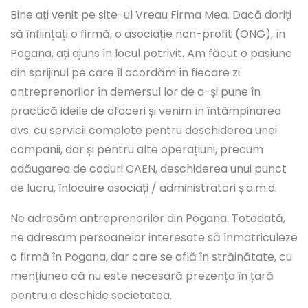
Bine ați venit pe site-ul Vreau Firma Mea. Dacă doriți
să înființați o firmă, o asociație non-profit (ONG), în
Pogana, ați ajuns în locul potrivit. Am făcut o pasiune
din sprijinul pe care îl acordăm în fiecare zi
antreprenorilor în demersul lor de a-și pune în
practică ideile de afaceri și venim în întâmpinarea
dvs. cu servicii complete pentru deschiderea unei
companii, dar și pentru alte operațiuni, precum
adăugarea de coduri CAEN, deschiderea unui punct
de lucru, înlocuire asociați / administratori ș.a.m.d.
Ne adresăm antreprenorilor din Pogana. Totodată,
ne adresăm persoanelor interesate să înmatriculeze
o firmă în Pogana, dar care se află în străinătate, cu
mențiunea că nu este necesară prezența în țară
pentru a deschide societatea.