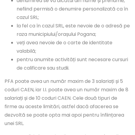
denumirea se va alcătui din nume și prenume,
nefiind permisă o denumire personalizată ca în
cazul SRL;
la fel ca în cazul SRL, este nevoie de o adresă pe
raza municipiului/orașului Pogana;
veți avea nevoie de o carte de identitate
valabilă;
pentru anumite activități sunt necesare cursuri
de calificare sau studii.
PFA poate avea un număr maxim de 3 salariați și 5
coduri CAEN, iar I.I. poate avea un număr maxim de 8
salariați și de 10 coduri CAEN. Cele două tipuri de
firme au aceste limitări, astfel dacă afacerea se
dezvoltă se poate opta mai apoi pentru înființarea
unei SRL.