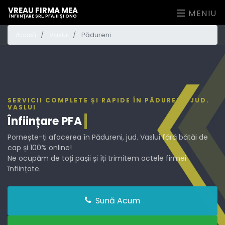
VREAU FIRMA MEA
MENIU
ÎNFIINȚARE SRL, PFA, II ȘI ONG
Acasă
Vaslui
Pădureni
SERVICII COMPLETE ȘI RAPIDE ÎN PĂDURENI, JUD.
VASLUI
Înființare
PFA
Pornește-ți afacerea în Pădureni, jud. Vaslui fără bătăi de
cap și 100% online!
Ne ocupăm de toți pașii și îți trimitem actele firmei
înființate.
Sună Acum