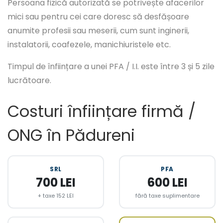
Persoana fizică autorizată se potrivește afacerilor
mici sau pentru cei care doresc să desfășoare
anumite profesii sau meserii, cum sunt inginerii,
instalatorii, coafezele, manichiuristele etc.
Timpul de înființare a unei PFA / I.I. este între 3 și 5 zile
lucrătoare.
Costuri înființare firmă /
ONG în Pădureni
SRL
PFA
700 LEI
600 LEI
+ taxe 152 LEI
fără taxe suplimentare