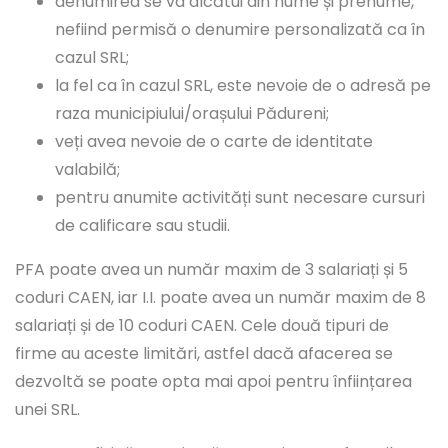
denumirea se va alcătui din nume și prenume,
nefiind permisă o denumire personalizată ca în
cazul SRL;
la fel ca în cazul SRL, este nevoie de o adresă pe
raza municipiului/orașului Pădureni;
veți avea nevoie de o carte de identitate
valabilă;
pentru anumite activități sunt necesare cursuri
de calificare sau studii.
PFA poate avea un număr maxim de 3 salariați și 5
coduri CAEN, iar I.I. poate avea un număr maxim de 8
salariați și de 10 coduri CAEN. Cele două tipuri de
firme au aceste limitări, astfel dacă afacerea se
dezvoltă se poate opta mai apoi pentru înființarea
unei SRL.