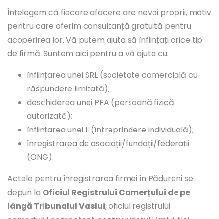
Înțelegem că fiecare afacere are nevoi proprii, motiv
pentru care oferim consultanță gratuită pentru
acoperirea lor. Vă putem ajuta să înființați orice tip
de firmă. Suntem aici pentru a vă ajuta cu:
înființarea unei SRL (societate comercială cu
răspundere limitată);
deschiderea unei PFA (persoană fizică
autorizată);
înființarea unei II (întreprindere individuală);
înregistrarea de asociații/fundații/federații
(ONG).
Actele pentru înregistrarea firmei în Pădureni se
depun la
Oficiul Registrului Comerțului de pe
lângă Tribunalul Vaslui
, oficiul registrului