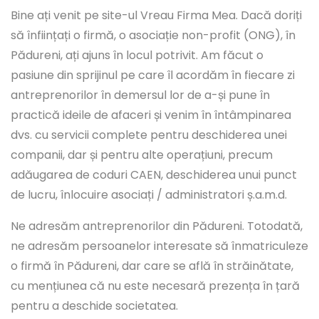
Bine ați venit pe site-ul Vreau Firma Mea. Dacă doriți
să înființați o firmă, o asociație non-profit (ONG), în
Pădureni, ați ajuns în locul potrivit. Am făcut o
pasiune din sprijinul pe care îl acordăm în fiecare zi
antreprenorilor în demersul lor de a-și pune în
practică ideile de afaceri și venim în întâmpinarea
dvs. cu servicii complete pentru deschiderea unei
companii, dar și pentru alte operațiuni, precum
adăugarea de coduri CAEN, deschiderea unui punct
de lucru, înlocuire asociați / administratori ș.a.m.d.
Ne adresăm antreprenorilor din Pădureni. Totodată,
ne adresăm persoanelor interesate să înmatriculeze
o firmă în Pădureni, dar care se află în străinătate,
cu mențiunea că nu este necesară prezența în țară
pentru a deschide societatea.