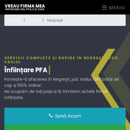
VREAU FIRMA MEA
MENIU
ÎNFIINȚARE SRL, PFA, II ȘI ONG
Acasă
Vaslui
Negreşti
SERVICII COMPLETE ȘI RAPIDE ÎN NEGREŞTI, JUD.
VASLUI
Înființare
PFA
Pornește-ți afacerea în Negreşti, jud. Vaslui fără bătăi de
cap și 100% online!
Ne ocupăm de toți pașii și îți trimitem actele firmei
înființate.
Sună Acum