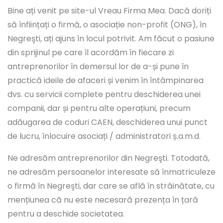
Bine ați venit pe site-ul Vreau Firma Mea. Dacă doriți
să înființați o firmă, o asociație non-profit (ONG), în
Negreşti, ați ajuns în locul potrivit. Am făcut o pasiune
din sprijinul pe care îl acordăm în fiecare zi
antreprenorilor în demersul lor de a-și pune în
practică ideile de afaceri și venim în întâmpinarea
dvs. cu servicii complete pentru deschiderea unei
companii, dar și pentru alte operațiuni, precum
adăugarea de coduri CAEN, deschiderea unui punct
de lucru, înlocuire asociați / administratori ș.a.m.d.
Ne adresăm antreprenorilor din Negreşti. Totodată,
ne adresăm persoanelor interesate să înmatriculeze
o firmă în Negreşti, dar care se află în străinătate, cu
mențiunea că nu este necesară prezența în țară
pentru a deschide societatea.