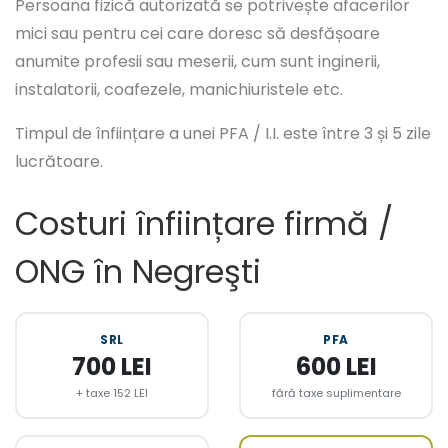
Persoana fizică autorizată se potrivește afacerilor
mici sau pentru cei care doresc să desfășoare
anumite profesii sau meserii, cum sunt inginerii,
instalatorii, coafezele, manichiuristele etc.
Timpul de înființare a unei PFA / I.I. este între 3 și 5 zile
lucrătoare.
Costuri înființare firmă /
ONG în Negreşti
SRL
PFA
700 LEI
600 LEI
+ taxe 152 LEI
fără taxe suplimentare