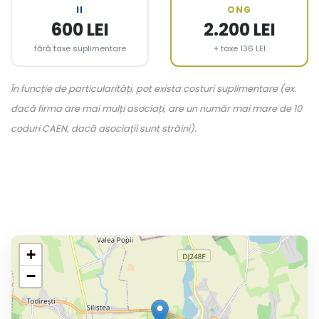
II
ONG
600 LEI
2.200 LEI
fără taxe suplimentare
+ taxe 136 LEI
În funcție de particularități, pot exista costuri suplimentare (ex.
dacă firma are mai mulți asociați, are un număr mai mare de 10
coduri CAEN, dacă asociații sunt străini).
+
−