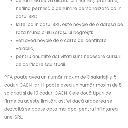
denumirea se va alcătui din nume și prenume,
nefiind permisă o denumire personalizată ca în
cazul SRL;
la fel ca în cazul SRL, este nevoie de o adresă pe
raza municipiului/orașului Negreşti;
veți avea nevoie de o carte de identitate
valabilă;
pentru anumite activități sunt necesare cursuri
de calificare sau studii.
PFA poate avea un număr maxim de 3 salariați și 5
coduri CAEN, iar I.I. poate avea un număr maxim de 8
salariați și de 10 coduri CAEN. Cele două tipuri de
firme au aceste limitări, astfel dacă afacerea se
dezvoltă se poate opta mai apoi pentru înființarea
unei SRL.