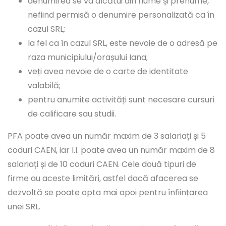
denumirea se va alcătui din nume și prenume,
nefiind permisă o denumire personalizată ca în
cazul SRL;
la fel ca în cazul SRL, este nevoie de o adresă pe
raza municipiului/orașului Iana;
veți avea nevoie de o carte de identitate
valabilă;
pentru anumite activități sunt necesare cursuri
de calificare sau studii.
PFA poate avea un număr maxim de 3 salariați și 5
coduri CAEN, iar I.I. poate avea un număr maxim de 8
salariați și de 10 coduri CAEN. Cele două tipuri de
firme au aceste limitări, astfel dacă afacerea se
dezvoltă se poate opta mai apoi pentru înființarea
unei SRL.