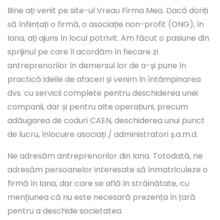
Bine ați venit pe site-ul Vreau Firma Mea. Dacă doriți
să înființați o firmă, o asociație non-profit (ONG), în
Iana, ați ajuns în locul potrivit. Am făcut o pasiune din
sprijinul pe care îl acordăm în fiecare zi
antreprenorilor în demersul lor de a-și pune în
practică ideile de afaceri și venim în întâmpinarea
dvs. cu servicii complete pentru deschiderea unei
companii, dar și pentru alte operațiuni, precum
adăugarea de coduri CAEN, deschiderea unui punct
de lucru, înlocuire asociați / administratori ș.a.m.d.
Ne adresăm antreprenorilor din Iana. Totodată, ne
adresăm persoanelor interesate să înmatriculeze o
firmă în Iana, dar care se află în străinătate, cu
mențiunea că nu este necesară prezența în țară
pentru a deschide societatea.