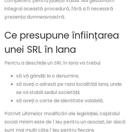
competent pentru județul Vaslui. Noi gestionăm
integral această procedură, fără a fi necesară
prezența dumneavoastră.
Ce presupune înființarea
unei SRL în Iana
Pentru a deschide un SRL în Iana va trebui:
să vă gândiți la o denumire;
să aveți o adresă pe raza localității Iana, unde
se va stabili sediul societății;
să aveți o carte de identitate valabilă.
Potrivit ultimelor modificări ale legislației, capitalul
social minim este de 1 leu pentru un asociat, iar dacă
sunt mai mulți câte 1 leu pentru fiecare.