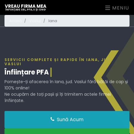
VREAU FIRMA MEA
MENIU
ÎNFIINȚARE SRL, PFA, II ȘI ONG
Acasă
Vaslui
Iana
SERVICII COMPLETE ȘI RAPIDE ÎN IANA, JUD.
VASLUI
Înființare
PFA
Pornește-ți afacerea în Iana, jud. Vaslui fără bătăi de cap și
100% online!
Ne ocupăm de toți pașii și îți trimitem actele firmei
înființate.
Sună Acum