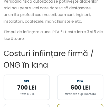
Persoana fizică autorizată se potrivește afacerilor
mici sau pentru cei care doresc să desfășoare
anumite profesii sau meserii, cum sunt inginerii,
instalatorii, coafezele, manichiuristele etc.
Timpul de înființare a unei PFA / I.I. este între 3 și 5 zile
lucrătoare.
Costuri înființare firmă /
ONG în Iana
SRL
PFA
700 LEI
600 LEI
+ taxe 152 LEI
fără taxe suplimentare