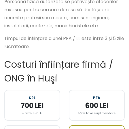
Persoana fizică autorizată se potrivește afacerilor
mici sau pentru cei care doresc să desfășoare
anumite profesii sau meserii, cum sunt inginerii,
instalatorii, coafezele, manichiuristele etc.
Timpul de înființare a unei PFA / I.I. este între 3 și 5 zile
lucrătoare.
Costuri înființare firmă /
ONG în Huşi
SRL
PFA
700 LEI
600 LEI
+ taxe 152 LEI
fără taxe suplimentare