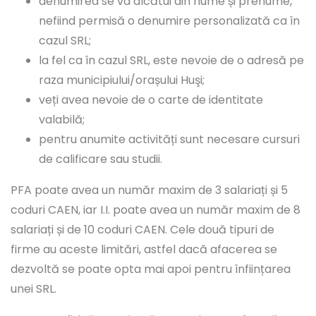
denumirea se va alcătui din nume și prenume,
nefiind permisă o denumire personalizată ca în
cazul SRL;
la fel ca în cazul SRL, este nevoie de o adresă pe
raza municipiului/orașului Huşi;
veți avea nevoie de o carte de identitate
valabilă;
pentru anumite activități sunt necesare cursuri
de calificare sau studii.
PFA poate avea un număr maxim de 3 salariați și 5
coduri CAEN, iar I.I. poate avea un număr maxim de 8
salariați și de 10 coduri CAEN. Cele două tipuri de
firme au aceste limitări, astfel dacă afacerea se
dezvoltă se poate opta mai apoi pentru înființarea
unei SRL.