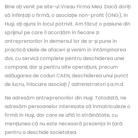
Bine ați venit pe site-ul Vreau Firma Mea. Dacă doriți
să înființați o firmă, o asociație non-profit (ONG), în
Huşi, ați ajuns în locul potrivit. Am făcut o pasiune din
sprijinul pe care îl acordăm în fiecare zi
antreprenorilor în demersul lor de a-și pune în
practică ideile de afaceri și venim în întâmpinarea
dvs. cu servicii complete pentru deschiderea unei
companii, dar și pentru alte operațiuni, precum
adăugarea de coduri CAEN, deschiderea unui punct
de lucru, înlocuire asociați / administratori ș.a.m.d.
Ne adresăm antreprenorilor din Huşi. Totodată, ne
adresăm persoanelor interesate să înmatriculeze o
firmă în Huşi, dar care se află în străinătate, cu
mențiunea că nu este necesară prezența în țară
pentru a deschide societatea.