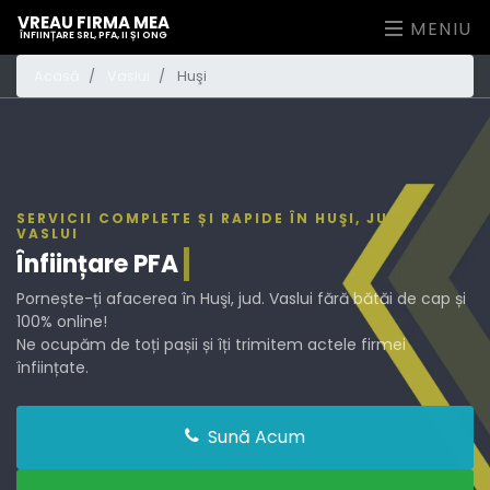
VREAU FIRMA MEA
MENIU
ÎNFIINȚARE SRL, PFA, II ȘI ONG
Acasă
Vaslui
Huşi
SERVICII COMPLETE ȘI RAPIDE ÎN HUŞI, JUD.
VASLUI
Înființare
PFA
Pornește-ți afacerea în Huşi, jud. Vaslui fără bătăi de cap și
100% online!
Ne ocupăm de toți pașii și îți trimitem actele firmei
înființate.
Sună Acum