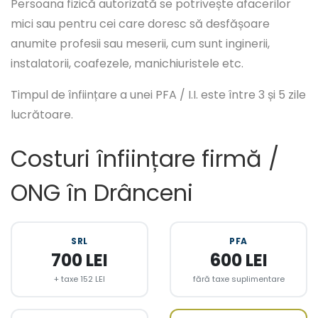
Persoana fizică autorizată se potrivește afacerilor
mici sau pentru cei care doresc să desfășoare
anumite profesii sau meserii, cum sunt inginerii,
instalatorii, coafezele, manichiuristele etc.
Timpul de înființare a unei PFA / I.I. este între 3 și 5 zile
lucrătoare.
Costuri înființare firmă /
ONG în Drânceni
SRL
PFA
700 LEI
600 LEI
+ taxe 152 LEI
fără taxe suplimentare