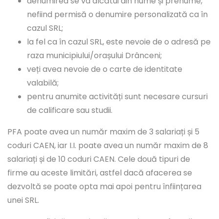
denumirea se va alcătui din nume și prenume,
nefiind permisă o denumire personalizată ca în
cazul SRL;
la fel ca în cazul SRL, este nevoie de o adresă pe
raza municipiului/orașului Drânceni;
veți avea nevoie de o carte de identitate
valabilă;
pentru anumite activități sunt necesare cursuri
de calificare sau studii.
PFA poate avea un număr maxim de 3 salariați și 5
coduri CAEN, iar I.I. poate avea un număr maxim de 8
salariați și de 10 coduri CAEN. Cele două tipuri de
firme au aceste limitări, astfel dacă afacerea se
dezvoltă se poate opta mai apoi pentru înființarea
unei SRL.