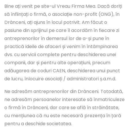
Bine ați venit pe site-ul Vreau Firma Mea. Dacă doriți
să înființați o firmă, o asociație non-profit (ONG), în
Drânceni, ați ajuns în locul potrivit. Am făcut o
pasiune din sprijinul pe care îl acordăm în fiecare zi
antreprenorilor în demersul lor de a-și pune în
practică ideile de afaceri și venim în întâmpinarea
dvs. cu servicii complete pentru deschiderea unei
companii, dar și pentru alte operațiuni, precum
adăugarea de coduri CAEN, deschiderea unui punct
de lucru, înlocuire asociați / administratori ș.a.m.d.
Ne adresăm antreprenorilor din Drânceni. Totodată,
ne adresăm persoanelor interesate să înmatriculeze
o firmă în Drânceni, dar care se află în străinătate,
cu mențiunea că nu este necesară prezența în țară
pentru a deschide societatea.