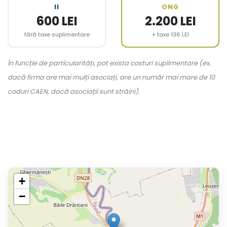
II
ONG
600 LEI
2.200 LEI
fără taxe suplimentare
+ taxe 136 LEI
În funcție de particularități, pot exista costuri suplimentare (ex.
dacă firma are mai mulți asociați, are un număr mai mare de 10
coduri CAEN, dacă asociații sunt străini).
+
−