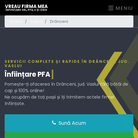
VREAU FIRMA MEA
MENIU
ÎNFIINȚARE SRL, PFA, II ȘI ONG
Acasă
Vaslui
Drânceni
SERVICII COMPLETE ȘI RAPIDE ÎN DRÂNCENI, JUD.
VASLUI
Înființare
PFA
Pornește-ți afacerea în Drânceni, jud. Vaslui fără bătăi de
cap și 100% online!
Ne ocupăm de toți pașii și îți trimitem actele firmei
înființate.
Sună Acum