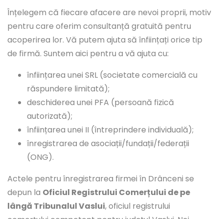
Înțelegem că fiecare afacere are nevoi proprii, motiv
pentru care oferim consultanță gratuită pentru
acoperirea lor. Vă putem ajuta să înființați orice tip
de firmă. Suntem aici pentru a vă ajuta cu:
înființarea unei SRL (societate comercială cu
răspundere limitată);
deschiderea unei PFA (persoană fizică
autorizată);
înființarea unei II (întreprindere individuală);
înregistrarea de asociații/fundații/federații
(ONG).
Actele pentru înregistrarea firmei în Drânceni se
depun la
Oficiul Registrului Comerțului de pe
lângă Tribunalul Vaslui
, oficiul registrului