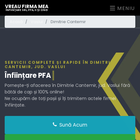
VREAU FIRMA MEA
MENIU
ÎNFIINȚARE SRL, PFA, II ȘI ONG
Acasă
Vaslui
Dimitrie Cantemir
SERVICII COMPLETE ȘI RAPIDE ÎN DIMITRIE
CANTEMIR, JUD. VASLUI
Înființare
PF
Pornește-ți afacerea în Dimitrie Cantemir, jud. Vaslui fără
bătăi de cap și 100% online!
Ne ocupăm de toți pașii și îți trimitem actele firmei
înființate.
Sună Acum