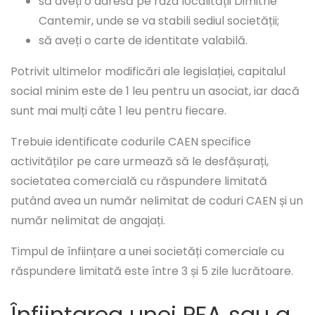
să aveți o adresă pe raza localității Dimitrie
Cantemir, unde se va stabili sediul societății;
să aveți o carte de identitate valabilă.
Potrivit ultimelor modificări ale legislației, capitalul
social minim este de 1 leu pentru un asociat, iar dacă
sunt mai mulți câte 1 leu pentru fiecare.
Trebuie identificate codurile CAEN specifice
activităților pe care urmează să le desfășurați,
societatea comercială cu răspundere limitată
putând avea un număr nelimitat de coduri CAEN și un
număr nelimitat de angajați.
Timpul de înființare a unei societăți comerciale cu
răspundere limitată este între 3 și 5 zile lucrătoare.
Înființarea unei PFA sau a