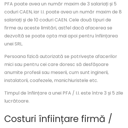
PFA poate avea un număr maxim de 3 salariați și 5
coduri CAEN, iar I.I. poate avea un număr maxim de 8
salariați și de 10 coduri CAEN. Cele două tipuri de
firme au aceste limitări, astfel dacă afacerea se
dezvoltă se poate opta mai apoi pentru înființarea
unei SRL.
Persoana fizică autorizată se potrivește afacerilor
mici sau pentru cei care doresc să desfășoare
anumite profesii sau meserii, cum sunt inginerii,
instalatorii, coafezele, manichiuristele etc.
Timpul de înființare a unei PFA / I.I. este între 3 și 5 zile
lucrătoare.
Costuri înființare firmă /