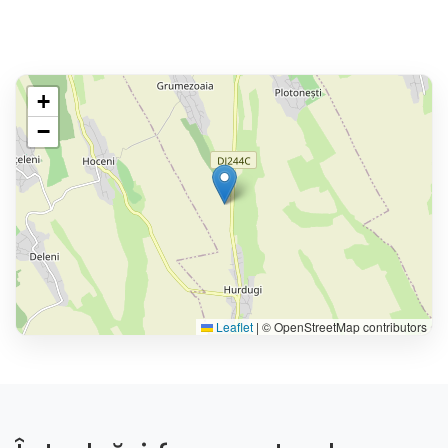
+
−
Leaflet
|
© OpenStreetMap contributors