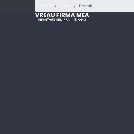
Acasă
Vaslui
Deleşti
VREAU FIRMA MEA
ÎNFIINȚARE SRL, PFA, II ȘI ONG