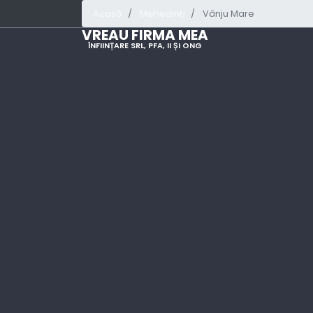
Acasă
Mehedinți
Vânju Mare
VREAU FIRMA MEA
ÎNFIINȚARE SRL, PFA, II ȘI ONG