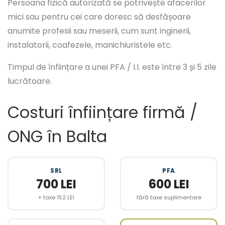
Persoana fizică autorizată se potrivește afacerilor
mici sau pentru cei care doresc să desfășoare
anumite profesii sau meserii, cum sunt inginerii,
instalatorii, coafezele, manichiuristele etc.
Timpul de înființare a unei PFA / I.I. este între 3 și 5 zile
lucrătoare.
Costuri înființare firmă /
ONG în Balta
SRL
PFA
700 LEI
600 LEI
+ taxe 152 LEI
fără taxe suplimentare