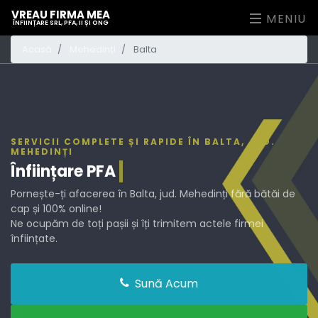
VREAU FIRMA MEA
MENIU
ÎNFIINȚARE SRL, PFA, II ȘI ONG
Acasă
Mehedinți
Balta
SERVICII COMPLETE ȘI RAPIDE ÎN BALTA, JUD.
MEHEDINȚI
Înființare
PFA
Pornește-ți afacerea în Balta, jud. Mehedinți fără bătăi de
cap și 100% online!
Ne ocupăm de toți pașii și îți trimitem actele firmei
înființate.
Sună Acum