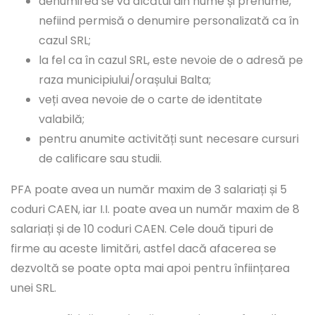
denumirea se va alcătui din nume și prenume,
nefiind permisă o denumire personalizată ca în
cazul SRL;
la fel ca în cazul SRL, este nevoie de o adresă pe
raza municipiului/orașului Balta;
veți avea nevoie de o carte de identitate
valabilă;
pentru anumite activități sunt necesare cursuri
de calificare sau studii.
PFA poate avea un număr maxim de 3 salariați și 5
coduri CAEN, iar I.I. poate avea un număr maxim de 8
salariați și de 10 coduri CAEN. Cele două tipuri de
firme au aceste limitări, astfel dacă afacerea se
dezvoltă se poate opta mai apoi pentru înființarea
unei SRL.