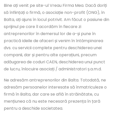
Bine ați venit pe site-ul Vreau Firma Mea. Dacă doriți
să înființați o firmă, o asociație non-profit (ONG), în
Balta, ați ajuns în locul potrivit. Am făcut o pasiune din
sprijinul pe care îl acordăm în fiecare zi
antreprenorilor în demersul lor de a-și pune în
practică ideile de afaceri și venim în întâmpinarea
dvs. cu servicii complete pentru deschiderea unei
companii, dar și pentru alte operațiuni, precum
adăugarea de coduri CAEN, deschiderea unui punct
de lucru, înlocuire asociați / administratori ș.a.m.d.
Ne adresăm antreprenorilor din Balta. Totodată, ne
adresăm persoanelor interesate să înmatriculeze o
firmă în Balta, dar care se află în străinătate, cu
mențiunea că nu este necesară prezența în țară
pentru a deschide societatea.