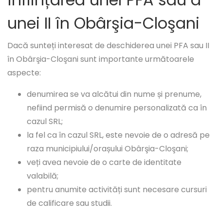
unei II în Obârşia-Cloşani
Dacă sunteți interesat de deschiderea unei PFA sau II
în Obârşia-Cloşani sunt importante următoarele
aspecte:
denumirea se va alcătui din nume și prenume,
nefiind permisă o denumire personalizată ca în
cazul SRL;
la fel ca în cazul SRL, este nevoie de o adresă pe
raza municipiului/orașului Obârşia-Cloşani;
veți avea nevoie de o carte de identitate
valabilă;
pentru anumite activități sunt necesare cursuri
de calificare sau studii.