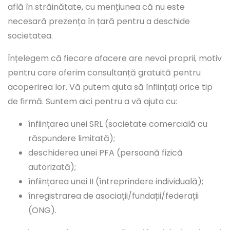
află în străinătate, cu mențiunea că nu este
necesară prezența în țară pentru a deschide
societatea.
Înțelegem că fiecare afacere are nevoi proprii, motiv
pentru care oferim consultanță gratuită pentru
acoperirea lor. Vă putem ajuta să înființați orice tip
de firmă. Suntem aici pentru a vă ajuta cu:
înființarea unei SRL (societate comercială cu
răspundere limitată);
deschiderea unei PFA (persoană fizică
autorizată);
înființarea unei II (întreprindere individuală);
înregistrarea de asociații/fundații/federații
(ONG).