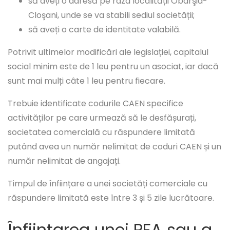
să aveți o adresă pe raza localității Obârşia-
Cloşani, unde se va stabili sediul societății;
să aveți o carte de identitate valabilă.
Potrivit ultimelor modificări ale legislației, capitalul
social minim este de 1 leu pentru un asociat, iar dacă
sunt mai mulți câte 1 leu pentru fiecare.
Trebuie identificate codurile CAEN specifice
activităților pe care urmează să le desfășurați,
societatea comercială cu răspundere limitată
putând avea un număr nelimitat de coduri CAEN și un
număr nelimitat de angajați.
Timpul de înființare a unei societăți comerciale cu
răspundere limitată este între 3 și 5 zile lucrătoare.
Înființarea unei PFA sau a