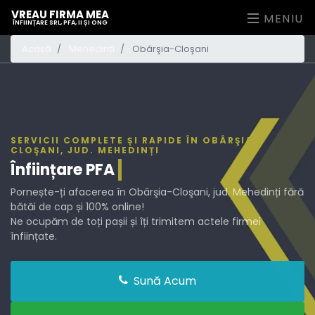
VREAU FIRMA MEA
MENIU
ÎNFIINȚARE SRL, PFA, II ȘI ONG
Acasă
Mehedinți
Obârşia-Cloşani
SERVICII COMPLETE ȘI RAPIDE ÎN OBÂRŞIA-
CLOŞANI, JUD. MEHEDINȚI
Înființare
PFA
Pornește-ți afacerea în Obârşia-Cloşani, jud. Mehedinți fără
bătăi de cap și 100% online!
Ne ocupăm de toți pașii și îți trimitem actele firmei
înființate.
Sună Acum