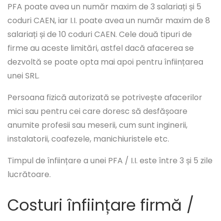
PFA poate avea un număr maxim de 3 salariați și 5
coduri CAEN, iar I.I. poate avea un număr maxim de 8
salariați și de 10 coduri CAEN. Cele două tipuri de
firme au aceste limitări, astfel dacă afacerea se
dezvoltă se poate opta mai apoi pentru înființarea
unei SRL.
Persoana fizică autorizată se potrivește afacerilor
mici sau pentru cei care doresc să desfășoare
anumite profesii sau meserii, cum sunt inginerii,
instalatorii, coafezele, manichiuristele etc.
Timpul de înființare a unei PFA / I.I. este între 3 și 5 zile
lucrătoare.
Costuri înființare firmă /