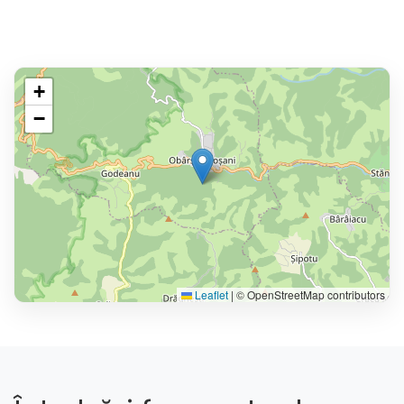
+
−
Leaflet
|
© OpenStreetMap contributors