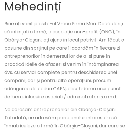
Mehedinți
Bine ați venit pe site-ul Vreau Firma Mea. Dacă doriți
să înființați o firmă, o asociație non-profit (ONG), în
Obârşia-Cloşani, ați ajuns în locul potrivit. Am făcut o
pasiune din sprijinul pe care îl acordăm în fiecare zi
antreprenorilor în demersul lor de a-și pune în
practică ideile de afaceri și venim în întâmpinarea
dvs. cu servicii complete pentru deschiderea unei
companii, dar și pentru alte operațiuni, precum
adăugarea de coduri CAEN, deschiderea unui punct
de lucru, înlocuire asociați / administratori ș.a.m.d.
Ne adresăm antreprenorilor din Obârşia-Cloşani.
Totodată, ne adresăm persoanelor interesate să
înmatriculeze o firmă în Obârşia-Cloşani, dar care se