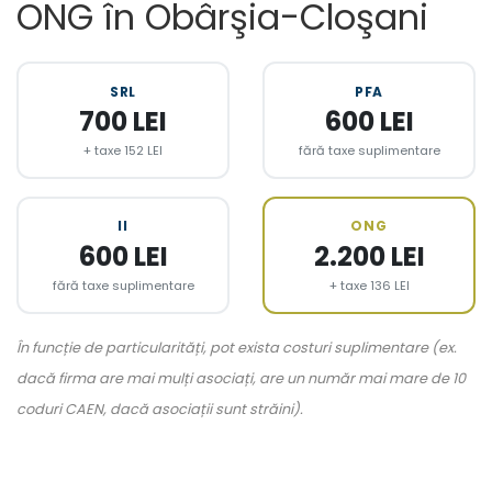
ONG în Obârşia-Cloşani
SRL
PFA
700 LEI
600 LEI
+ taxe 152 LEI
fără taxe suplimentare
II
ONG
600 LEI
2.200 LEI
fără taxe suplimentare
+ taxe 136 LEI
În funcție de particularități, pot exista costuri suplimentare (ex.
dacă firma are mai mulți asociați, are un număr mai mare de 10
coduri CAEN, dacă asociații sunt străini).