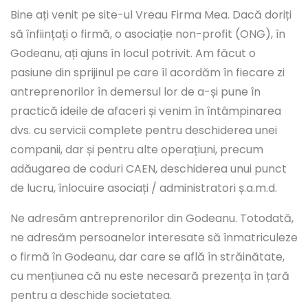
Bine ați venit pe site-ul Vreau Firma Mea. Dacă doriți
să înființați o firmă, o asociație non-profit (ONG), în
Godeanu, ați ajuns în locul potrivit. Am făcut o
pasiune din sprijinul pe care îl acordăm în fiecare zi
antreprenorilor în demersul lor de a-și pune în
practică ideile de afaceri și venim în întâmpinarea
dvs. cu servicii complete pentru deschiderea unei
companii, dar și pentru alte operațiuni, precum
adăugarea de coduri CAEN, deschiderea unui punct
de lucru, înlocuire asociați / administratori ș.a.m.d.
Ne adresăm antreprenorilor din Godeanu. Totodată,
ne adresăm persoanelor interesate să înmatriculeze
o firmă în Godeanu, dar care se află în străinătate,
cu mențiunea că nu este necesară prezența în țară
pentru a deschide societatea.