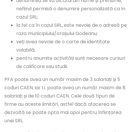
denumirea se va alcătui din nume și prenume,
nefiind permisă o denumire personalizată ca în
cazul SRL;
la fel ca în cazul SRL, este nevoie de o adresă pe
raza municipiului/orașului Godeanu;
veți avea nevoie de o carte de identitate
valabilă;
pentru anumite activități sunt necesare cursuri
de calificare sau studii.
PFA poate avea un număr maxim de 3 salariați și 5
coduri CAEN, iar I.I. poate avea un număr maxim de 8
salariați și de 10 coduri CAEN. Cele două tipuri de
firme au aceste limitări, astfel dacă afacerea se
dezvoltă se poate opta mai apoi pentru înființarea
unei SRL.