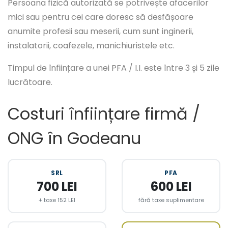
Persoana fizică autorizată se potrivește afacerilor
mici sau pentru cei care doresc să desfășoare
anumite profesii sau meserii, cum sunt inginerii,
instalatorii, coafezele, manichiuristele etc.
Timpul de înființare a unei PFA / I.I. este între 3 și 5 zile
lucrătoare.
Costuri înființare firmă /
ONG în Godeanu
SRL
PFA
700 LEI
600 LEI
+ taxe 152 LEI
fără taxe suplimentare