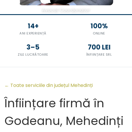
Avocat Coordonator
14+
100%
ANI EXPERIENȚĂ
ONLINE
3–5
700 LEI
ZILE LUCRĂTOARE
ÎNFIINȚARE SRL
← Toate serviciile din județul Mehedinți
Înființare firmă în
Godeanu, Mehedinți