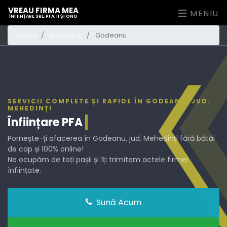
VREAU FIRMA MEA
MENIU
ÎNFIINȚARE SRL, PFA, II ȘI ONG
Acasă
Mehedinți
Godeanu
SERVICII COMPLETE ȘI RAPIDE ÎN GODEANU, JUD.
MEHEDINȚI
Înființare
PFA
Pornește-ți afacerea în Godeanu, jud. Mehedinți fără bătăi
de cap și 100% online!
Ne ocupăm de toți pașii și îți trimitem actele firmei
înființate.
Sună Acum