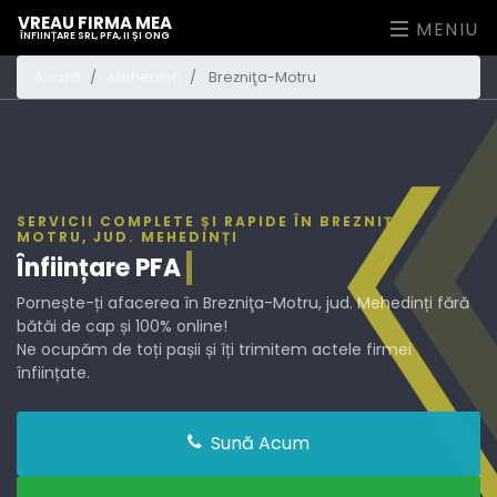
VREAU FIRMA MEA
MENIU
ÎNFIINȚARE SRL, PFA, II ȘI ONG
Acasă
Mehedinți
Brezniţa-Motru
SERVICII COMPLETE ȘI RAPIDE ÎN BREZNIŢA-
MOTRU, JUD. MEHEDINȚI
Înființare
PFA
Pornește-ți afacerea în Brezniţa-Motru, jud. Mehedinți fără
bătăi de cap și 100% online!
Ne ocupăm de toți pașii și îți trimitem actele firmei
înființate.
Sună Acum