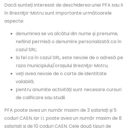
Dacă sunteți interesat de deschiderea unei PFA sau II
în Brezniţa-Motru sunt importante următoarele
aspecte:
denumirea se va alcătui din nume și prenume,
nefiind permisă o denumire personalizată ca în
cazul SRL;
la fel ca în cazul SRL, este nevoie de o adresă pe
raza municipiului/orașului Brezniţa-Motru;
veți avea nevoie de o carte de identitate
valabilă;
pentru anumite activități sunt necesare cursuri
de calificare sau studii.
PFA poate avea un număr maxim de 3 salariați și 5
coduri CAEN, iar I.I. poate avea un număr maxim de 8
salariați și de 10 coduri CAEN. Cele două tipuri de