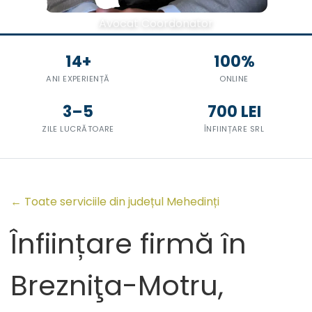
Avocat Coordonator
14+
100%
ANI EXPERIENȚĂ
ONLINE
3–5
700 LEI
ZILE LUCRĂTOARE
ÎNFIINȚARE SRL
← Toate serviciile din județul Mehedinți
Înființare firmă în
Brezniţa-Motru,