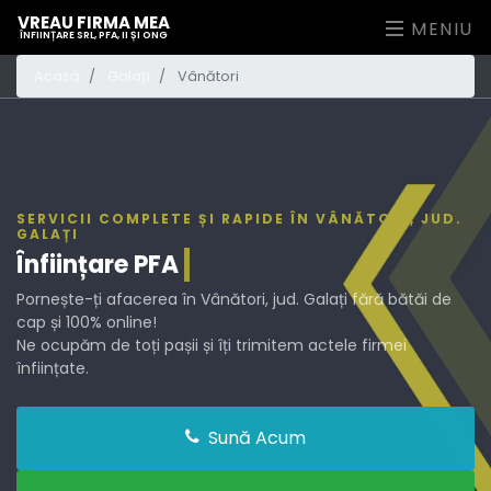
VREAU FIRMA MEA
MENIU
ÎNFIINȚARE SRL, PFA, II ȘI ONG
Acasă
Galați
Vânători
SERVICII COMPLETE ȘI RAPIDE ÎN VÂNĂTORI, JUD.
GALAȚI
Înființare
PFA
Pornește-ți afacerea în Vânători, jud. Galați fără bătăi de
cap și 100% online!
Ne ocupăm de toți pașii și îți trimitem actele firmei
înființate.
Sună Acum