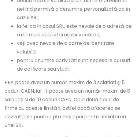
denumirea se va alcătui din nume și prenume,
nefiind permisă o denumire personalizată ca în
cazul SRL;
la fel ca în cazul SRL, este nevoie de o adresă pe
raza municipiului/orașului Vânători;
veți avea nevoie de o carte de identitate
valabilă;
pentru anumite activități sunt necesare cursuri
de calificare sau studii.
PFA poate avea un număr maxim de 3 salariați și 5
coduri CAEN, iar I.I. poate avea un număr maxim de 8
salariați și de 10 coduri CAEN. Cele două tipuri de
firme au aceste limitări, astfel dacă afacerea se
dezvoltă se poate opta mai apoi pentru înființarea
unei SRL.