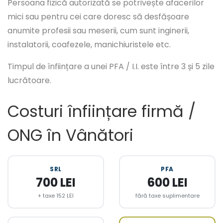
Persoana fizică autorizată se potrivește afacerilor
mici sau pentru cei care doresc să desfășoare
anumite profesii sau meserii, cum sunt inginerii,
instalatorii, coafezele, manichiuristele etc.
Timpul de înființare a unei PFA / I.I. este între 3 și 5 zile
lucrătoare.
Costuri înființare firmă /
ONG în Vânători
SRL
PFA
700 LEI
600 LEI
+ taxe 152 LEI
fără taxe suplimentare