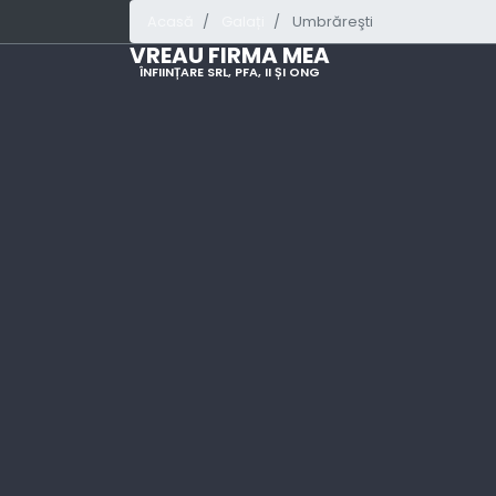
Acasă
Galați
Umbrăreşti
VREAU FIRMA MEA
ÎNFIINȚARE SRL, PFA, II ȘI ONG