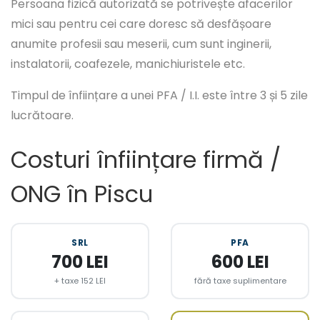
Persoana fizică autorizată se potrivește afacerilor
mici sau pentru cei care doresc să desfășoare
anumite profesii sau meserii, cum sunt inginerii,
instalatorii, coafezele, manichiuristele etc.
Timpul de înființare a unei PFA / I.I. este între 3 și 5 zile
lucrătoare.
Costuri înființare firmă /
ONG în Piscu
SRL
PFA
700 LEI
600 LEI
+ taxe 152 LEI
fără taxe suplimentare