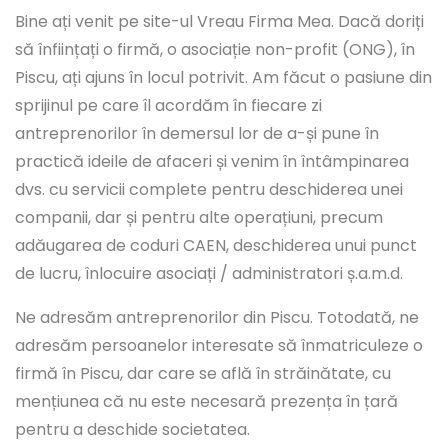
Bine ați venit pe site-ul Vreau Firma Mea. Dacă doriți
să înființați o firmă, o asociație non-profit (ONG), în
Piscu, ați ajuns în locul potrivit. Am făcut o pasiune din
sprijinul pe care îl acordăm în fiecare zi
antreprenorilor în demersul lor de a-și pune în
practică ideile de afaceri și venim în întâmpinarea
dvs. cu servicii complete pentru deschiderea unei
companii, dar și pentru alte operațiuni, precum
adăugarea de coduri CAEN, deschiderea unui punct
de lucru, înlocuire asociați / administratori ș.a.m.d.
Ne adresăm antreprenorilor din Piscu. Totodată, ne
adresăm persoanelor interesate să înmatriculeze o
firmă în Piscu, dar care se află în străinătate, cu
mențiunea că nu este necesară prezența în țară
pentru a deschide societatea.