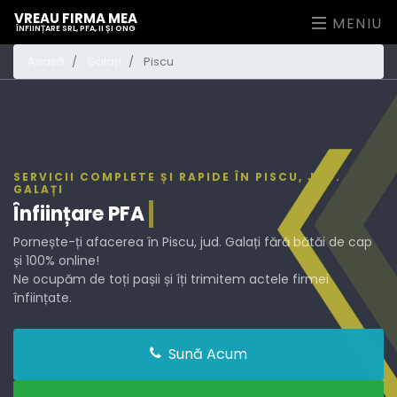
VREAU FIRMA MEA
MENIU
ÎNFIINȚARE SRL, PFA, II ȘI ONG
Acasă
Galați
Piscu
SERVICII COMPLETE ȘI RAPIDE ÎN PISCU, JUD.
GALAȚI
Înființare
PFA
Pornește-ți afacerea în Piscu, jud. Galați fără bătăi de cap
și 100% online!
Ne ocupăm de toți pașii și îți trimitem actele firmei
înființate.
Sună Acum