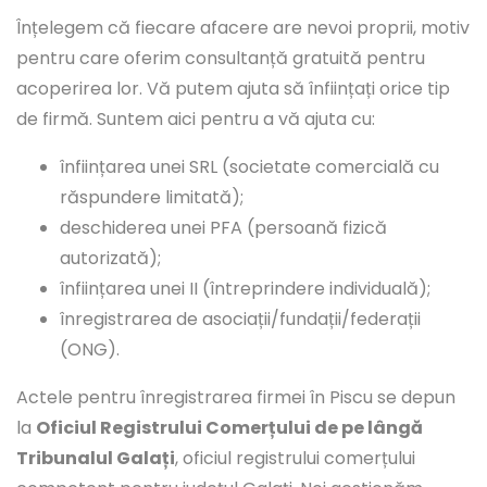
Înțelegem că fiecare afacere are nevoi proprii, motiv
pentru care oferim consultanță gratuită pentru
acoperirea lor. Vă putem ajuta să înființați orice tip
de firmă. Suntem aici pentru a vă ajuta cu:
înființarea unei SRL (societate comercială cu
răspundere limitată);
deschiderea unei PFA (persoană fizică
autorizată);
înființarea unei II (întreprindere individuală);
înregistrarea de asociații/fundații/federații
(ONG).
Actele pentru înregistrarea firmei în Piscu se depun
la
Oficiul Registrului Comerțului de pe lângă
Tribunalul Galați
, oficiul registrului comerțului