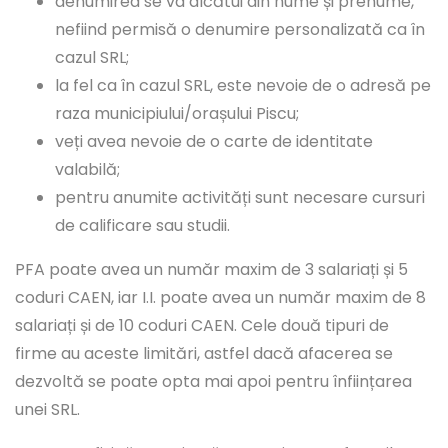
denumirea se va alcătui din nume și prenume,
nefiind permisă o denumire personalizată ca în
cazul SRL;
la fel ca în cazul SRL, este nevoie de o adresă pe
raza municipiului/orașului Piscu;
veți avea nevoie de o carte de identitate
valabilă;
pentru anumite activități sunt necesare cursuri
de calificare sau studii.
PFA poate avea un număr maxim de 3 salariați și 5
coduri CAEN, iar I.I. poate avea un număr maxim de 8
salariați și de 10 coduri CAEN. Cele două tipuri de
firme au aceste limitări, astfel dacă afacerea se
dezvoltă se poate opta mai apoi pentru înființarea
unei SRL.