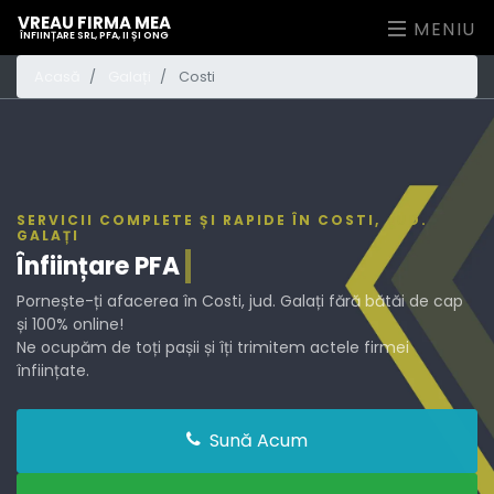
VREAU FIRMA MEA
MENIU
ÎNFIINȚARE SRL, PFA, II ȘI ONG
Acasă
Galați
Costi
SERVICII COMPLETE ȘI RAPIDE ÎN COSTI, JUD.
GALAȚI
Înființare
PFA
Pornește-ți afacerea în Costi, jud. Galați fără bătăi de cap
și 100% online!
Ne ocupăm de toți pașii și îți trimitem actele firmei
înființate.
Sună Acum