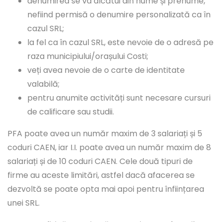
denumirea se va alcătui din nume și prenume,
nefiind permisă o denumire personalizată ca în
cazul SRL;
la fel ca în cazul SRL, este nevoie de o adresă pe
raza municipiului/orașului Costi;
veți avea nevoie de o carte de identitate
valabilă;
pentru anumite activități sunt necesare cursuri
de calificare sau studii.
PFA poate avea un număr maxim de 3 salariați și 5
coduri CAEN, iar I.I. poate avea un număr maxim de 8
salariați și de 10 coduri CAEN. Cele două tipuri de
firme au aceste limitări, astfel dacă afacerea se
dezvoltă se poate opta mai apoi pentru înființarea
unei SRL.