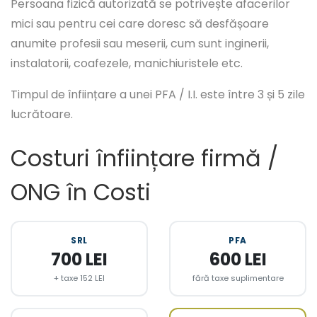
Persoana fizică autorizată se potrivește afacerilor
mici sau pentru cei care doresc să desfășoare
anumite profesii sau meserii, cum sunt inginerii,
instalatorii, coafezele, manichiuristele etc.
Timpul de înființare a unei PFA / I.I. este între 3 și 5 zile
lucrătoare.
Costuri înființare firmă /
ONG în Costi
SRL
PFA
700 LEI
600 LEI
+ taxe 152 LEI
fără taxe suplimentare