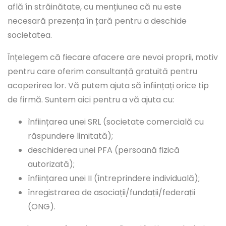
află în străinătate, cu mențiunea că nu este
necesară prezența în țară pentru a deschide
societatea.
Înțelegem că fiecare afacere are nevoi proprii, motiv
pentru care oferim consultanță gratuită pentru
acoperirea lor. Vă putem ajuta să înființați orice tip
de firmă. Suntem aici pentru a vă ajuta cu:
înființarea unei SRL (societate comercială cu
răspundere limitată);
deschiderea unei PFA (persoană fizică
autorizată);
înființarea unei II (întreprindere individuală);
înregistrarea de asociații/fundații/federații
(ONG).