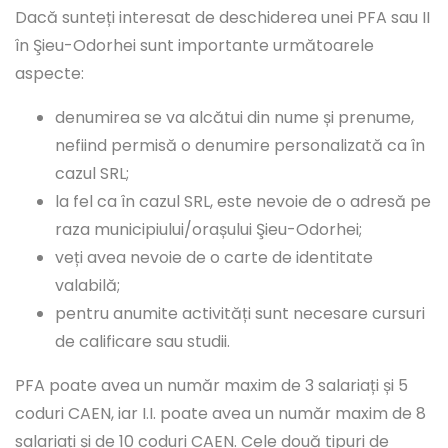
Dacă sunteți interesat de deschiderea unei PFA sau II
în Şieu-Odorhei sunt importante următoarele
aspecte:
denumirea se va alcătui din nume și prenume,
nefiind permisă o denumire personalizată ca în
cazul SRL;
la fel ca în cazul SRL, este nevoie de o adresă pe
raza municipiului/orașului Şieu-Odorhei;
veți avea nevoie de o carte de identitate
valabilă;
pentru anumite activități sunt necesare cursuri
de calificare sau studii.
PFA poate avea un număr maxim de 3 salariați și 5
coduri CAEN, iar I.I. poate avea un număr maxim de 8
salariați și de 10 coduri CAEN. Cele două tipuri de