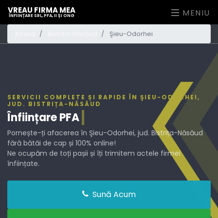
VREAU FIRMA MEA
MENIU
ÎNFIINȚARE SRL, PFA, II ȘI ONG
Acasă
Bistrița-Năsăud
Şieu-Odorhei
SERVICII COMPLETE ȘI RAPIDE ÎN ŞIEU-ODORHEI,
JUD. BISTRIȚA-NĂSĂUD
Înființare
PF
Pornește-ți afacerea în Şieu-Odorhei, jud. Bistrița-Năsăud
fără bătăi de cap și 100% online!
Ne ocupăm de toți pașii și îți trimitem actele firmei
înființate.
Sună Acum