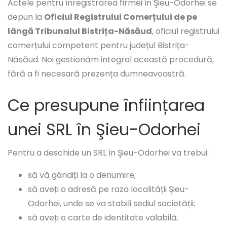
Actele pentru înregistrarea firmei în Şieu-Odorhei se
depun la
Oficiul Registrului Comerțului de pe
lângă Tribunalul Bistrița-Năsăud
, oficiul registrului
comerțului competent pentru județul Bistrița-
Năsăud. Noi gestionăm integral această procedură,
fără a fi necesară prezența dumneavoastră.
Ce presupune înființarea
unei SRL în Şieu-Odorhei
Pentru a deschide un SRL în Şieu-Odorhei va trebui:
să vă gândiți la o denumire;
să aveți o adresă pe raza localității Şieu-
Odorhei, unde se va stabili sediul societății;
să aveți o carte de identitate valabilă.