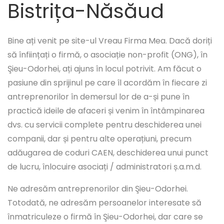
Bistrița-Năsăud
Bine ați venit pe site-ul Vreau Firma Mea. Dacă doriți
să înființați o firmă, o asociație non-profit (ONG), în
Şieu-Odorhei, ați ajuns în locul potrivit. Am făcut o
pasiune din sprijinul pe care îl acordăm în fiecare zi
antreprenorilor în demersul lor de a-și pune în
practică ideile de afaceri și venim în întâmpinarea
dvs. cu servicii complete pentru deschiderea unei
companii, dar și pentru alte operațiuni, precum
adăugarea de coduri CAEN, deschiderea unui punct
de lucru, înlocuire asociați / administratori ș.a.m.d.
Ne adresăm antreprenorilor din Şieu-Odorhei.
Totodată, ne adresăm persoanelor interesate să
înmatriculeze o firmă în Şieu-Odorhei, dar care se