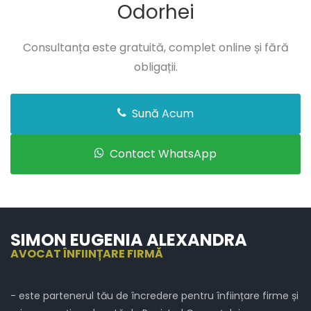
Odorhei
Consultanța este gratuită, complet online și fără
obligații.
Sună Acum
Contact WhatsApp
SIMON EUGENIA ALEXANDRA
AVOCAT ÎNFIINȚARE FIRMĂ
- este partenerul tău de încredere pentru înființare firme și