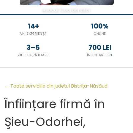
Avocat Coordonator
14+
100%
ANI EXPERIENȚĂ
ONLINE
3–5
700 LEI
ZILE LUCRĂTOARE
ÎNFIINȚARE SRL
← Toate serviciile din județul Bistrița-Năsăud
Înființare firmă în
Şieu-Odorhei,