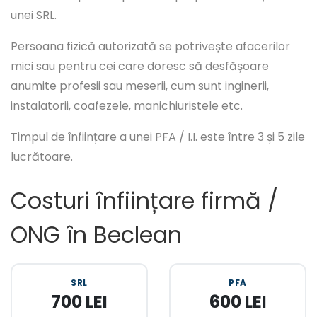
unei SRL.
Persoana fizică autorizată se potrivește afacerilor
mici sau pentru cei care doresc să desfășoare
anumite profesii sau meserii, cum sunt inginerii,
instalatorii, coafezele, manichiuristele etc.
Timpul de înființare a unei PFA / I.I. este între 3 și 5 zile
lucrătoare.
Costuri înființare firmă /
ONG în Beclean
SRL
PFA
700 LEI
600 LEI