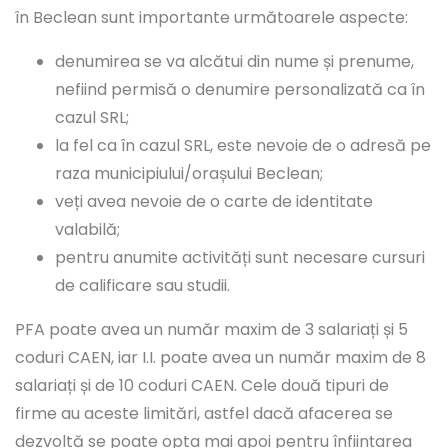
în Beclean sunt importante următoarele aspecte:
denumirea se va alcătui din nume și prenume,
nefiind permisă o denumire personalizată ca în
cazul SRL;
la fel ca în cazul SRL, este nevoie de o adresă pe
raza municipiului/orașului Beclean;
veți avea nevoie de o carte de identitate
valabilă;
pentru anumite activități sunt necesare cursuri
de calificare sau studii.
PFA poate avea un număr maxim de 3 salariați și 5
coduri CAEN, iar I.I. poate avea un număr maxim de 8
salariați și de 10 coduri CAEN. Cele două tipuri de
firme au aceste limitări, astfel dacă afacerea se
dezvoltă se poate opta mai apoi pentru înființarea