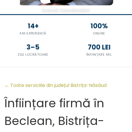
Avocat Coordonator
14+
100%
ANI EXPERIENȚĂ
ONLINE
3–5
700 LEI
ZILE LUCRĂTOARE
ÎNFIINȚARE SRL
← Toate serviciile din județul Bistrița-Năsăud
Înființare firmă în
Beclean, Bistrița-