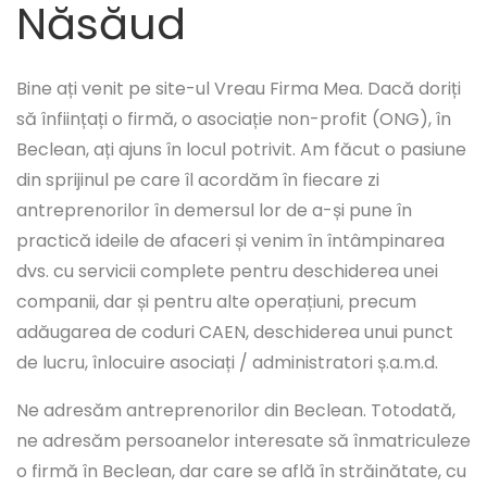
Năsăud
Bine ați venit pe site-ul Vreau Firma Mea. Dacă doriți
să înființați o firmă, o asociație non-profit (ONG), în
Beclean, ați ajuns în locul potrivit. Am făcut o pasiune
din sprijinul pe care îl acordăm în fiecare zi
antreprenorilor în demersul lor de a-și pune în
practică ideile de afaceri și venim în întâmpinarea
dvs. cu servicii complete pentru deschiderea unei
companii, dar și pentru alte operațiuni, precum
adăugarea de coduri CAEN, deschiderea unui punct
de lucru, înlocuire asociați / administratori ș.a.m.d.
Ne adresăm antreprenorilor din Beclean. Totodată,
ne adresăm persoanelor interesate să înmatriculeze
o firmă în Beclean, dar care se află în străinătate, cu