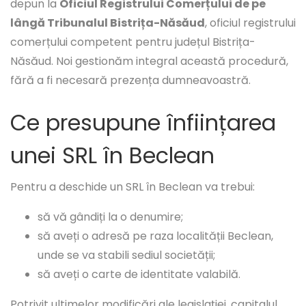
depun la
Oficiul Registrului Comerțului de pe
lângă Tribunalul Bistrița-Năsăud
, oficiul registrului
comerțului competent pentru județul Bistrița-
Năsăud. Noi gestionăm integral această procedură,
fără a fi necesară prezența dumneavoastră.
Ce presupune înființarea
unei SRL în Beclean
Pentru a deschide un SRL în Beclean va trebui:
să vă gândiți la o denumire;
să aveți o adresă pe raza localității Beclean,
unde se va stabili sediul societății;
să aveți o carte de identitate valabilă.
Potrivit ultimelor modificări ale legislației, capitalul