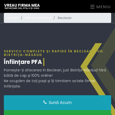
VREAU FIRMA MEA
MENIU
ÎNFIINȚARE SRL, PFA, II ȘI ONG
Acasă
Bistrița-Năsăud
Beclean
SERVICII COMPLETE ȘI RAPIDE ÎN BECLEAN, JUD.
BISTRIȚA-NĂSĂUD
Înființare
PFA
Pornește-ți afacerea în Beclean, jud. Bistrița-Năsăud fără
bătăi de cap și 100% online!
Ne ocupăm de toți pașii și îți trimitem actele firmei
înființate.
Sună Acum