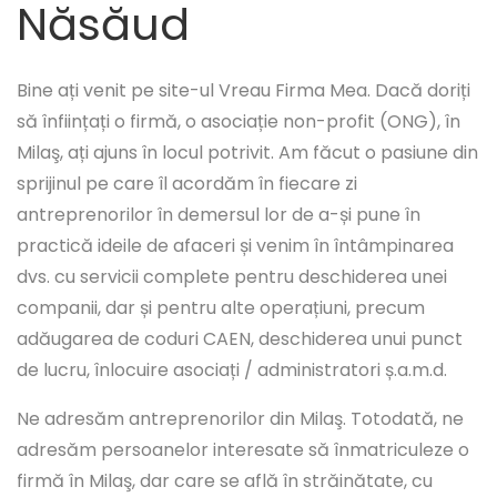
Năsăud
Bine ați venit pe site-ul Vreau Firma Mea. Dacă doriți
să înființați o firmă, o asociație non-profit (ONG), în
Milaş, ați ajuns în locul potrivit. Am făcut o pasiune din
sprijinul pe care îl acordăm în fiecare zi
antreprenorilor în demersul lor de a-și pune în
practică ideile de afaceri și venim în întâmpinarea
dvs. cu servicii complete pentru deschiderea unei
companii, dar și pentru alte operațiuni, precum
adăugarea de coduri CAEN, deschiderea unui punct
de lucru, înlocuire asociați / administratori ș.a.m.d.
Ne adresăm antreprenorilor din Milaş. Totodată, ne
adresăm persoanelor interesate să înmatriculeze o
firmă în Milaş, dar care se află în străinătate, cu