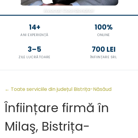
Avocat Coordonator
14+
100%
ANI EXPERIENȚĂ
ONLINE
3–5
700 LEI
ZILE LUCRĂTOARE
ÎNFIINȚARE SRL
← Toate serviciile din județul Bistrița-Năsăud
Înființare firmă în
Milaş, Bistrița-