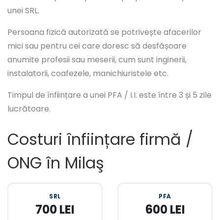
unei SRL.
Persoana fizică autorizată se potrivește afacerilor
mici sau pentru cei care doresc să desfășoare
anumite profesii sau meserii, cum sunt inginerii,
instalatorii, coafezele, manichiuristele etc.
Timpul de înființare a unei PFA / I.I. este între 3 și 5 zile
lucrătoare.
Costuri înființare firmă /
ONG în Milaş
SRL
PFA
700 LEI
600 LEI