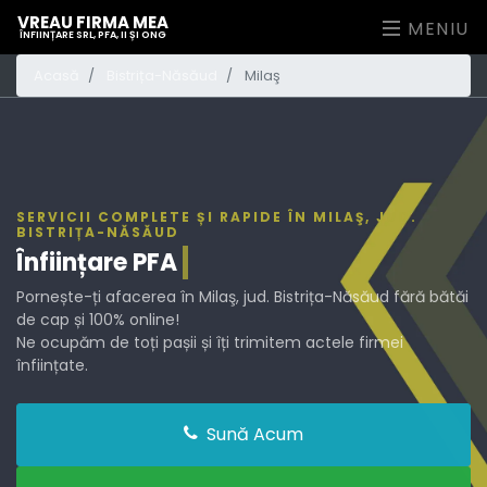
VREAU FIRMA MEA
MENIU
ÎNFIINȚARE SRL, PFA, II ȘI ONG
Acasă
Bistrița-Năsăud
Milaş
SERVICII COMPLETE ȘI RAPIDE ÎN MILAŞ, JUD.
BISTRIȚA-NĂSĂUD
Înființare
PFA
Pornește-ți afacerea în Milaş, jud. Bistrița-Năsăud fără bătăi
de cap și 100% online!
Ne ocupăm de toți pașii și îți trimitem actele firmei
înființate.
Sună Acum