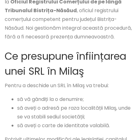
la
Oficiul Registrului Comerțului de pe lângă
Tribunalul Bistrița-Năsăud
, oficiul registrului
comerțului competent pentru județul Bistrița-
Năsăud. Noi gestionăm integral această procedură,
fără a fi necesară prezența dumneavoastră.
Ce presupune înființarea
unei SRL în Milaş
Pentru a deschide un SRL în Milaş va trebui:
să vă gândiți la o denumire;
să aveți o adresă pe raza localității Milaş, unde
se va stabili sediul societății;
să aveți o carte de identitate valabilă.
Potrivit ultimelor modificări ale legislației, capitalul