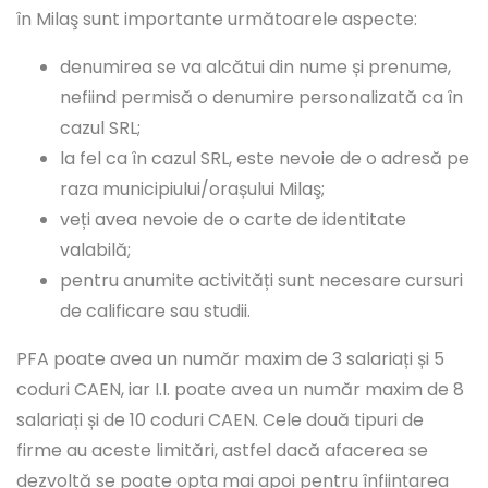
în Milaş sunt importante următoarele aspecte:
denumirea se va alcătui din nume și prenume,
nefiind permisă o denumire personalizată ca în
cazul SRL;
la fel ca în cazul SRL, este nevoie de o adresă pe
raza municipiului/orașului Milaş;
veți avea nevoie de o carte de identitate
valabilă;
pentru anumite activități sunt necesare cursuri
de calificare sau studii.
PFA poate avea un număr maxim de 3 salariați și 5
coduri CAEN, iar I.I. poate avea un număr maxim de 8
salariați și de 10 coduri CAEN. Cele două tipuri de
firme au aceste limitări, astfel dacă afacerea se
dezvoltă se poate opta mai apoi pentru înființarea