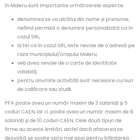
în Maieru sunt importante următoarele aspecte:
denumirea se va alcătui din nume și prenume,
nefiind permisă o denumire personalizată ca în
cazul SRL;
la fel ca în cazul SRL, este nevoie de o adresă pe
raza municipiului/orașului Maieru;
veți avea nevoie de o carte de identitate
valabilă;
pentru anumite activități sunt necesare cursuri
de calificare sau studii.
PFA poate avea un număr maxim de 3 salariați și 5
coduri CAEN, iar I.I. poate avea un număr maxim de 8
salariați și de 10 coduri CAEN. Cele două tipuri de
firme au aceste limitări, astfel dacă afacerea se
dezvoltă se poate opta mai apoi pentru înființarea