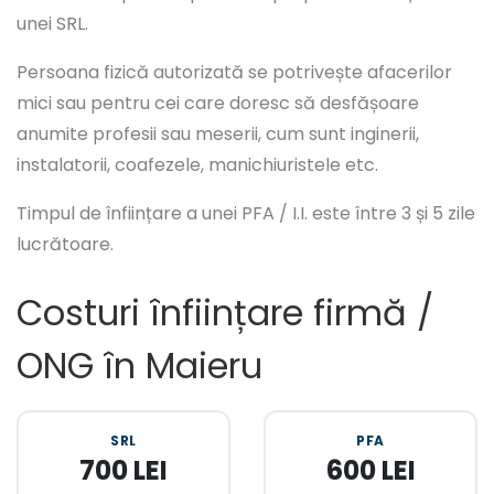
unei SRL.
Persoana fizică autorizată se potrivește afacerilor
mici sau pentru cei care doresc să desfășoare
anumite profesii sau meserii, cum sunt inginerii,
instalatorii, coafezele, manichiuristele etc.
Timpul de înființare a unei PFA / I.I. este între 3 și 5 zile
lucrătoare.
Costuri înființare firmă /
ONG în Maieru
SRL
PFA
700 LEI
600 LEI