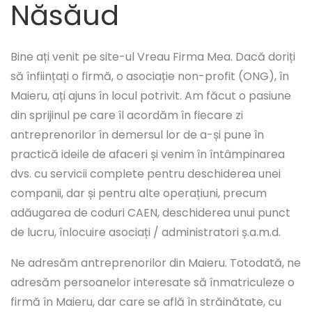
Năsăud
Bine ați venit pe site-ul Vreau Firma Mea. Dacă doriți
să înființați o firmă, o asociație non-profit (ONG), în
Maieru, ați ajuns în locul potrivit. Am făcut o pasiune
din sprijinul pe care îl acordăm în fiecare zi
antreprenorilor în demersul lor de a-și pune în
practică ideile de afaceri și venim în întâmpinarea
dvs. cu servicii complete pentru deschiderea unei
companii, dar și pentru alte operațiuni, precum
adăugarea de coduri CAEN, deschiderea unui punct
de lucru, înlocuire asociați / administratori ș.a.m.d.
Ne adresăm antreprenorilor din Maieru. Totodată, ne
adresăm persoanelor interesate să înmatriculeze o
firmă în Maieru, dar care se află în străinătate, cu