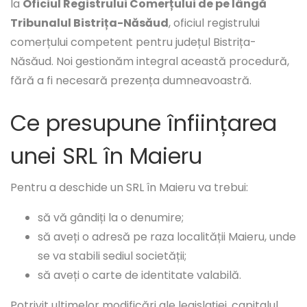
la
Oficiul Registrului Comerțului de pe lângă
Tribunalul Bistrița-Năsăud
, oficiul registrului
comerțului competent pentru județul Bistrița-
Năsăud. Noi gestionăm integral această procedură,
fără a fi necesară prezența dumneavoastră.
Ce presupune înființarea
unei SRL în Maieru
Pentru a deschide un SRL în Maieru va trebui:
să vă gândiți la o denumire;
să aveți o adresă pe raza localității Maieru, unde
se va stabili sediul societății;
să aveți o carte de identitate valabilă.
Potrivit ultimelor modificări ale legislației, capitalul