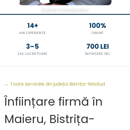
Avocat Coordonator
14+
100%
ANI EXPERIENȚĂ
ONLINE
3–5
700 LEI
ZILE LUCRĂTOARE
ÎNFIINȚARE SRL
← Toate serviciile din județul Bistrița-Năsăud
Înființare firmă în
Maieru, Bistrița-