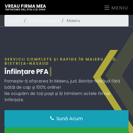
VREAU FIRMA MEA
MENIU
ÎNFIINȚARE SRL, PFA, II ȘI ONG
Acasă
Bistrița-Năsăud
Maieru
SERVICII COMPLETE ȘI RAPIDE ÎN MAIERU, JUD.
BISTRIȚA-NĂSĂUD
Înființare
PFA
Pornește-ți afacerea în Maieru, jud. Bistrița-Năsăud fără
bătăi de cap și 100% online!
Ne ocupăm de toți pașii și îți trimitem actele firmei
înființate.
Sună Acum