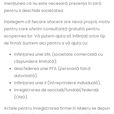
mențiunea că nu este necesară prezența în țară
pentru a deschide societatea.
Înțelegem că fiecare afacere are nevoi proprii, motiv
pentru care oferim consultanță gratuită pentru
acoperirea lor. Vă putem ajuta să înființați orice tip
de firmă. Suntem aici pentru a vă ajuta cu:
înființarea unei SRL (societate comercială cu
răspundere limitată);
deschiderea unei PFA (persoană fizică
autorizată);
înființarea unei II (întreprindere individuală);
înregistrarea de asociații/fundații/federații
(ONG).
Actele pentru înregistrarea firmei în Maieru se depun