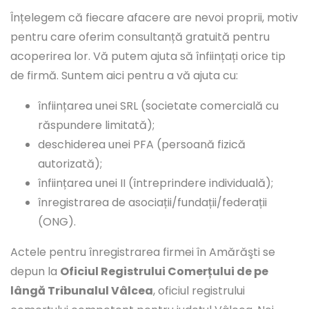
Înțelegem că fiecare afacere are nevoi proprii, motiv
pentru care oferim consultanță gratuită pentru
acoperirea lor. Vă putem ajuta să înființați orice tip
de firmă. Suntem aici pentru a vă ajuta cu:
înființarea unei SRL (societate comercială cu
răspundere limitată);
deschiderea unei PFA (persoană fizică
autorizată);
înființarea unei II (întreprindere individuală);
înregistrarea de asociații/fundații/federații
(ONG).
Actele pentru înregistrarea firmei în Amărăşti se
depun la
Oficiul Registrului Comerțului de pe
lângă Tribunalul Vâlcea
, oficiul registrului