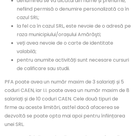
denumirea se va alcătui din nume și prenume,
nefiind permisă o denumire personalizată ca în
cazul SRL;
la fel ca în cazul SRL, este nevoie de o adresă pe
raza municipiului/orașului Amărăşti;
veți avea nevoie de o carte de identitate
valabilă;
pentru anumite activități sunt necesare cursuri
de calificare sau studii.
PFA poate avea un număr maxim de 3 salariați și 5
coduri CAEN, iar I.I. poate avea un număr maxim de 8
salariați și de 10 coduri CAEN. Cele două tipuri de
firme au aceste limitări, astfel dacă afacerea se
dezvoltă se poate opta mai apoi pentru înființarea
unei SRL.