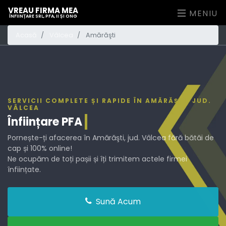
VREAU FIRMA MEA
MENIU
ÎNFIINȚARE SRL, PFA, II ȘI ONG
Acasă
Vâlcea
Amărăşti
SERVICII COMPLETE ȘI RAPIDE ÎN AMĂRĂŞTI, JUD.
VÂLCEA
Înființare
PFA
Pornește-ți afacerea în Amărăşti, jud. Vâlcea fără bătăi de
cap și 100% online!
Ne ocupăm de toți pașii și îți trimitem actele firmei
înființate.
Sună Acum