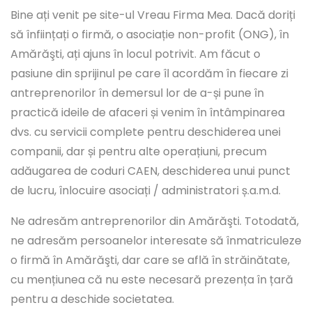
Bine ați venit pe site-ul Vreau Firma Mea. Dacă doriți
să înființați o firmă, o asociație non-profit (ONG), în
Amărăşti, ați ajuns în locul potrivit. Am făcut o
pasiune din sprijinul pe care îl acordăm în fiecare zi
antreprenorilor în demersul lor de a-și pune în
practică ideile de afaceri și venim în întâmpinarea
dvs. cu servicii complete pentru deschiderea unei
companii, dar și pentru alte operațiuni, precum
adăugarea de coduri CAEN, deschiderea unui punct
de lucru, înlocuire asociați / administratori ș.a.m.d.
Ne adresăm antreprenorilor din Amărăşti. Totodată,
ne adresăm persoanelor interesate să înmatriculeze
o firmă în Amărăşti, dar care se află în străinătate,
cu mențiunea că nu este necesară prezența în țară
pentru a deschide societatea.