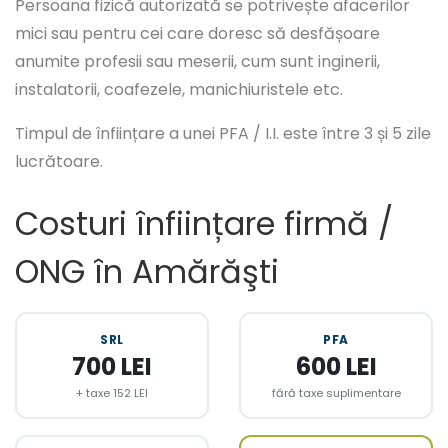
Persoana fizică autorizată se potrivește afacerilor
mici sau pentru cei care doresc să desfășoare
anumite profesii sau meserii, cum sunt inginerii,
instalatorii, coafezele, manichiuristele etc.
Timpul de înființare a unei PFA / I.I. este între 3 și 5 zile
lucrătoare.
Costuri înființare firmă /
ONG în Amărăşti
SRL
PFA
700 LEI
600 LEI
+ taxe 152 LEI
fără taxe suplimentare