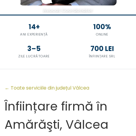
Avocat Coordonator
14+
100%
ANI EXPERIENȚĂ
ONLINE
3–5
700 LEI
ZILE LUCRĂTOARE
ÎNFIINȚARE SRL
← Toate serviciile din județul Vâlcea
Înființare firmă în
Amărăşti, Vâlcea