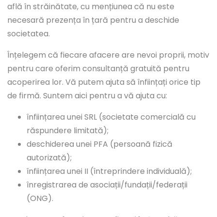
află în străinătate, cu mențiunea că nu este
necesară prezența în țară pentru a deschide
societatea.
Înțelegem că fiecare afacere are nevoi proprii, motiv
pentru care oferim consultanță gratuită pentru
acoperirea lor. Vă putem ajuta să înființați orice tip
de firmă. Suntem aici pentru a vă ajuta cu:
înființarea unei SRL (societate comercială cu
răspundere limitată);
deschiderea unei PFA (persoană fizică
autorizată);
înființarea unei II (întreprindere individuală);
înregistrarea de asociații/fundații/federații
(ONG).