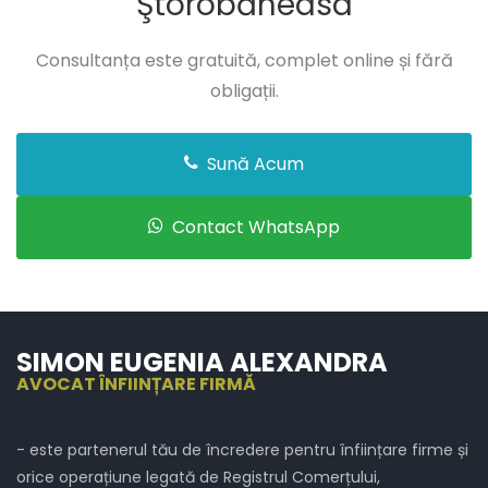
Ştorobăneasa
Consultanța este gratuită, complet online și fără
obligații.
Sună Acum
Contact WhatsApp
SIMON EUGENIA ALEXANDRA
AVOCAT ÎNFIINȚARE FIRMĂ
- este partenerul tău de încredere pentru înființare firme și
orice operațiune legată de Registrul Comerțului,