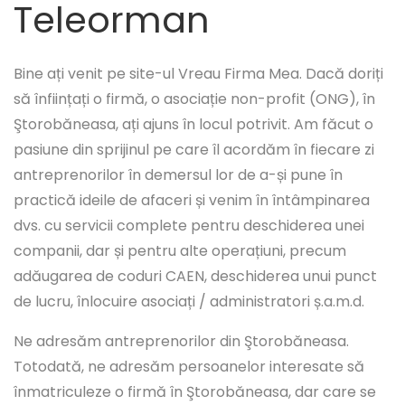
Teleorman
Bine ați venit pe site-ul Vreau Firma Mea. Dacă doriți
să înființați o firmă, o asociație non-profit (ONG), în
Ştorobăneasa, ați ajuns în locul potrivit. Am făcut o
pasiune din sprijinul pe care îl acordăm în fiecare zi
antreprenorilor în demersul lor de a-și pune în
practică ideile de afaceri și venim în întâmpinarea
dvs. cu servicii complete pentru deschiderea unei
companii, dar și pentru alte operațiuni, precum
adăugarea de coduri CAEN, deschiderea unui punct
de lucru, înlocuire asociați / administratori ș.a.m.d.
Ne adresăm antreprenorilor din Ştorobăneasa.
Totodată, ne adresăm persoanelor interesate să
înmatriculeze o firmă în Ştorobăneasa, dar care se