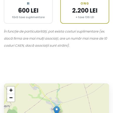
II
ONG
600 LEI
2.200 LEI
fără taxe suplimentare
+ taxe 136 LEI
În funcție de particularități, pot exista costuri suplimentare (ex.
dacă firma are mai mulți asociați, are un număr mai mare de 10
coduri CAEN, dacă asociații sunt străini).
+
−