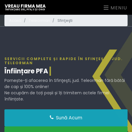
VREAU FIRMA MEA
MENIU
ÎNFIINȚARE SRL, PFA, II ȘI ONG
Acasă
Teleorman
Sfinţeşti
SERVICII COMPLETE ȘI RAPIDE ÎN SFINŢEŞTI, JUD.
TELEORMAN
Înființare
PFA
Pornește-ți afacerea în Sfinţeşti, jud. Teleorman fără bătăi
de cap și 100% online!
Ne ocupăm de toți pașii și îți trimitem actele firmei
înființate.
Sună Acum