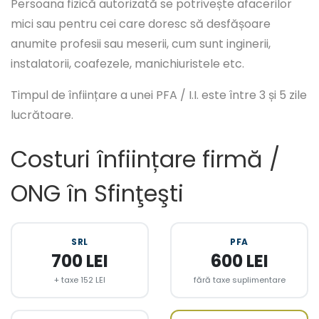
Persoana fizică autorizată se potrivește afacerilor
mici sau pentru cei care doresc să desfășoare
anumite profesii sau meserii, cum sunt inginerii,
instalatorii, coafezele, manichiuristele etc.
Timpul de înființare a unei PFA / I.I. este între 3 și 5 zile
lucrătoare.
Costuri înființare firmă /
ONG în Sfinţeşti
SRL
PFA
700 LEI
600 LEI
+ taxe 152 LEI
fără taxe suplimentare