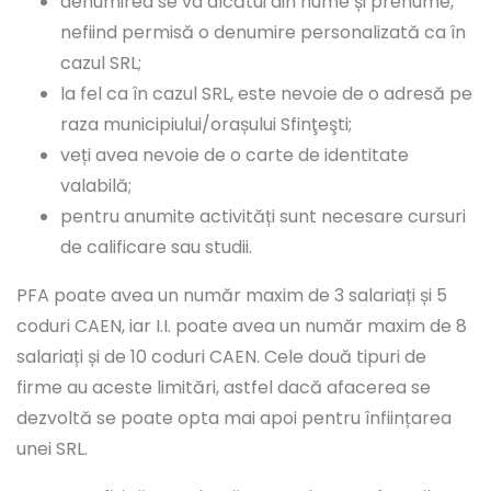
denumirea se va alcătui din nume și prenume,
nefiind permisă o denumire personalizată ca în
cazul SRL;
la fel ca în cazul SRL, este nevoie de o adresă pe
raza municipiului/orașului Sfinţeşti;
veți avea nevoie de o carte de identitate
valabilă;
pentru anumite activități sunt necesare cursuri
de calificare sau studii.
PFA poate avea un număr maxim de 3 salariați și 5
coduri CAEN, iar I.I. poate avea un număr maxim de 8
salariați și de 10 coduri CAEN. Cele două tipuri de
firme au aceste limitări, astfel dacă afacerea se
dezvoltă se poate opta mai apoi pentru înființarea
unei SRL.