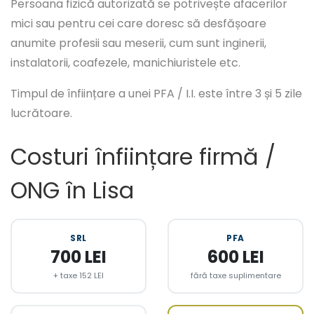
Persoana fizică autorizată se potrivește afacerilor
mici sau pentru cei care doresc să desfășoare
anumite profesii sau meserii, cum sunt inginerii,
instalatorii, coafezele, manichiuristele etc.
Timpul de înființare a unei PFA / I.I. este între 3 și 5 zile
lucrătoare.
Costuri înființare firmă /
ONG în Lisa
SRL
PFA
700 LEI
600 LEI
+ taxe 152 LEI
fără taxe suplimentare