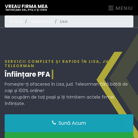
VREAU FIRMA MEA
MENIU
ÎNFIINȚARE SRL, PFA, II ȘI ONG
Acasă
Teleorman
Lisa
SERVICII COMPLETE ȘI RAPIDE ÎN LISA, JUD.
TELEORMAN
Înființare
PFA
Pornește-ți afacerea în Lisa, jud. Teleorman fără bătăi de
cap și 100% online!
Ne ocupăm de toți pașii și îți trimitem actele firmei
înființate.
Sună Acum