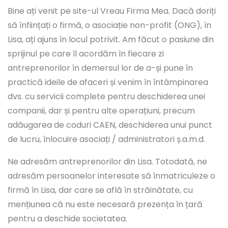
Bine ați venit pe site-ul Vreau Firma Mea. Dacă doriți
să înființați o firmă, o asociație non-profit (ONG), în
Lisa, ați ajuns în locul potrivit. Am făcut o pasiune din
sprijinul pe care îl acordăm în fiecare zi
antreprenorilor în demersul lor de a-și pune în
practică ideile de afaceri și venim în întâmpinarea
dvs. cu servicii complete pentru deschiderea unei
companii, dar și pentru alte operațiuni, precum
adăugarea de coduri CAEN, deschiderea unui punct
de lucru, înlocuire asociați / administratori ș.a.m.d.
Ne adresăm antreprenorilor din Lisa. Totodată, ne
adresăm persoanelor interesate să înmatriculeze o
firmă în Lisa, dar care se află în străinătate, cu
mențiunea că nu este necesară prezența în țară
pentru a deschide societatea.