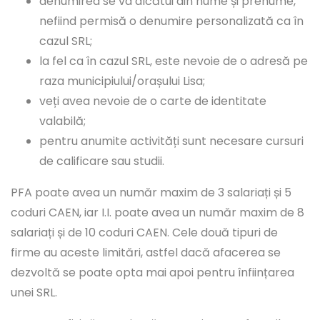
denumirea se va alcătui din nume și prenume,
nefiind permisă o denumire personalizată ca în
cazul SRL;
la fel ca în cazul SRL, este nevoie de o adresă pe
raza municipiului/orașului Lisa;
veți avea nevoie de o carte de identitate
valabilă;
pentru anumite activități sunt necesare cursuri
de calificare sau studii.
PFA poate avea un număr maxim de 3 salariați și 5
coduri CAEN, iar I.I. poate avea un număr maxim de 8
salariați și de 10 coduri CAEN. Cele două tipuri de
firme au aceste limitări, astfel dacă afacerea se
dezvoltă se poate opta mai apoi pentru înființarea
unei SRL.