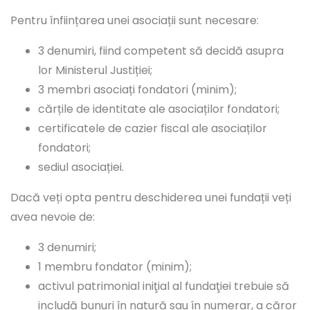
Pentru înființarea unei asociații sunt necesare:
3 denumiri, fiind competent să decidă asupra
lor Ministerul Justiției;
3 membri asociați fondatori (minim);
cărțile de identitate ale asociaților fondatori;
certificatele de cazier fiscal ale asociaților
fondatori;
sediul asociației.
Dacă veți opta pentru deschiderea unei fundații veți
avea nevoie de:
3 denumiri;
1 membru fondator (minim);
activul patrimonial iniţial al fundaţiei trebuie să
includă bunuri în natură sau în numerar, a căror