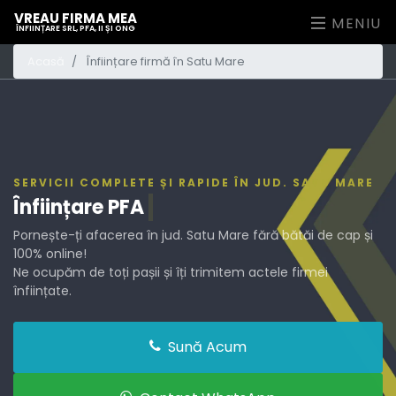
VREAU FIRMA MEA
MENIU
ÎNFIINȚARE SRL, PFA, II ȘI ONG
Acasă
Înființare firmă în Satu Mare
SERVICII COMPLETE ȘI RAPIDE ÎN JUD. SATU MARE
Înființare
Pornește-ți afacerea în jud. Satu Mare fără bătăi de cap și
100% online!
Ne ocupăm de toți pașii și îți trimitem actele firmei
înființate.
Sună Acum