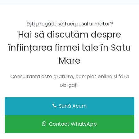
Înființare firmă în Culciu
Înființare firmă în Doba
Ești pregătit să faci pasul următor?
Hai să discutăm despre
Înființare firmă în Dorolţ
înființarea firmei tale în Satu
Înființare firmă în Foieni
Mare
Înființare firmă în Gherţa Mică
Înființare firmă în Ghileşti
Consultanța este gratuită, complet online și fără
Înființare firmă în Halmeu
obligații.
Înființare firmă în Hodod
Sună Acum
Înființare firmă în Homoroade
Înființare firmă în Lazuri
Contact WhatsApp
Înființare firmă în Livada