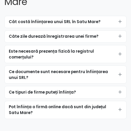
Mare
Înființare firmă în Botiz
Înființare firmă în Călineşti-Oaş
Cât costă înființarea unui SRL în Satu Mare?
Înființare firmă în Cămărzana
Câte zile durează înregistrarea unei firme?
Înființare firmă în Cămin
Înființare firmă în Căpleni
Este necesară prezența fizică la registrul
comerțului?
Înființare firmă în Carei
Ce documente sunt necesare pentru înființarea
Înființare firmă în Căuaş
unui SRL?
Înființare firmă în Cehal
Ce tipuri de firme puteți înființa?
Înființare firmă în Certeze
Pot înființa o firmă online dacă sunt din județul
Înființare firmă în Ciumeşti
Satu Mare?
Înființare firmă în Craidorolţ
Înființare firmă în Crucişor