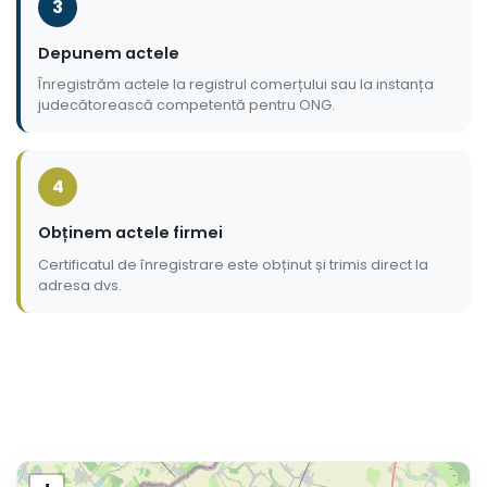
3
Depunem actele
Înregistrăm actele la registrul comerțului sau la instanța
judecătorească competentă pentru ONG.
4
Obținem actele firmei
Certificatul de înregistrare este obținut și trimis direct la
adresa dvs.
Localități din județul Satu 
Oferim servicii complete de înființare SRL, PFA, II și ONG 