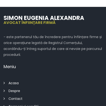
Înființare firmă în Medieşu Aurit
Înființare firmă în Micula
SIMON EUGENIA ALEXANDRA
Înființare firmă în Moftin
AVOCAT ÎNFIINȚARE FIRMĂ
Înființare firmă în Negreşti-Oaş
- este partenerul tău de încredere pentru înființare firme și
Înființare firmă în Odoreu
orice operațiune legată de Registrul Comerțului,
Înființare firmă în Oraşu Nou
acordându-ți întreg suportul de care ai nevoie pe parcursul
procedurii.
Înființare firmă în Păuleşti
Meniu
Înființare firmă în Petreşti
Înființare firmă în Pir
Acasa
Înființare firmă în Pişcolt
Despre
Înființare firmă în Pomi
Contact
Înființare firmă în Porumbeşti