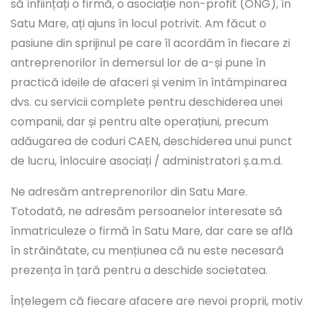
să înființați o firmă, o asociație non-profit (ONG), în
Satu Mare, ați ajuns în locul potrivit. Am făcut o
pasiune din sprijinul pe care îl acordăm în fiecare zi
antreprenorilor în demersul lor de a-și pune în
practică ideile de afaceri și venim în întâmpinarea
dvs. cu servicii complete pentru deschiderea unei
companii, dar și pentru alte operațiuni, precum
adăugarea de coduri CAEN, deschiderea unui punct
de lucru, înlocuire asociați / administratori ș.a.m.d.
Ne adresăm antreprenorilor din Satu Mare.
Totodată, ne adresăm persoanelor interesate să
înmatriculeze o firmă în Satu Mare, dar care se află
în străinătate, cu mențiunea că nu este necesară
prezența în țară pentru a deschide societatea.
Înțelegem că fiecare afacere are nevoi proprii, motiv