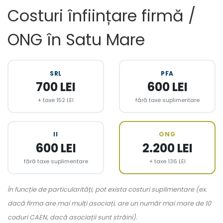
Costuri înființare firmă /
ONG în Satu Mare
SRL
PFA
700 LEI
600 LEI
+ taxe 152 LEI
fără taxe suplimentare
II
ONG
600 LEI
2.200 LEI
fără taxe suplimentare
+ taxe 136 LEI
În funcție de particularități, pot exista costuri suplimentare (ex.
dacă firma are mai mulți asociați, are un număr mai mare de 10
coduri CAEN, dacă asociații sunt străini).