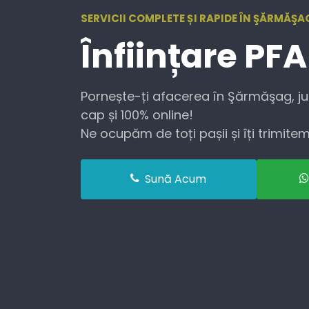
SERVICII COMPLETE ȘI RAPIDE ÎN ŞĂRMĂŞAG
Înființare
PFA
Pornește-ți afacerea în Şărmăşag, jud
cap și 100% online!
Ne ocupăm de toți pașii și îți trimitem 
Sună Acum