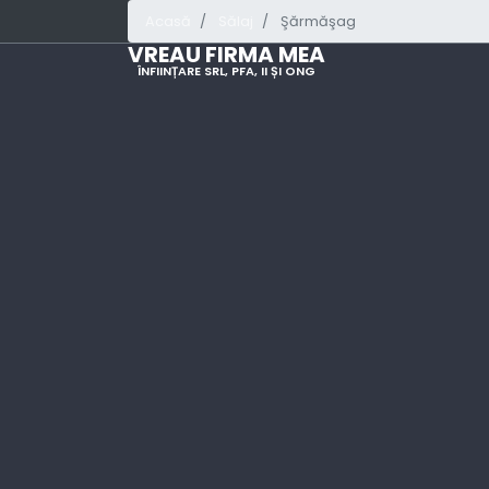
Acasă
Sălaj
Şărmăşag
VREAU FIRMA MEA
ÎNFIINȚARE SRL, PFA, II ȘI ONG