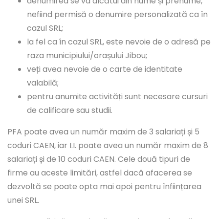
denumirea se va alcătui din nume și prenume,
nefiind permisă o denumire personalizată ca în
cazul SRL;
la fel ca în cazul SRL, este nevoie de o adresă pe
raza municipiului/orașului Jibou;
veți avea nevoie de o carte de identitate
valabilă;
pentru anumite activități sunt necesare cursuri
de calificare sau studii.
PFA poate avea un număr maxim de 3 salariați și 5
coduri CAEN, iar I.I. poate avea un număr maxim de 8
salariați și de 10 coduri CAEN. Cele două tipuri de
firme au aceste limitări, astfel dacă afacerea se
dezvoltă se poate opta mai apoi pentru înființarea
unei SRL.