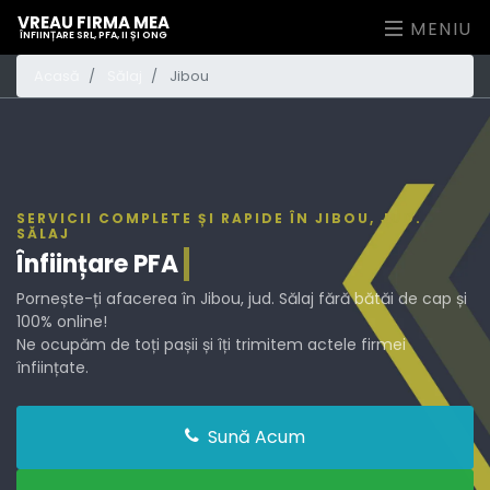
VREAU FIRMA MEA
MENIU
ÎNFIINȚARE SRL, PFA, II ȘI ONG
Acasă
Sălaj
Jibou
SERVICII COMPLETE ȘI RAPIDE ÎN JIBOU, JUD.
SĂLAJ
Înființare
PFA
Pornește-ți afacerea în Jibou, jud. Sălaj fără bătăi de cap și
100% online!
Ne ocupăm de toți pașii și îți trimitem actele firmei
înființate.
Sună Acum