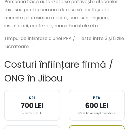
Persoana fizică autorizată se potrivește afacerilor
mici sau pentru cei care doresc să desfășoare
anumite profesii sau meserii, cum sunt inginerii,
instalatorii, coafezele, manichiuristele etc.
Timpul de înființare a unei PFA / I.I. este între 3 și 5 zile
lucrătoare.
Costuri înființare firmă /
ONG în Jibou
SRL
PFA
700 LEI
600 LEI
+ taxe 152 LEI
fără taxe suplimentare