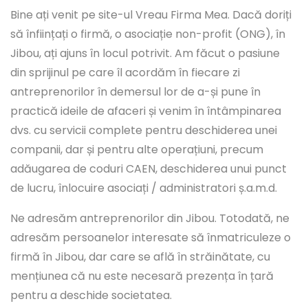
Bine ați venit pe site-ul Vreau Firma Mea. Dacă doriți
să înființați o firmă, o asociație non-profit (ONG), în
Jibou, ați ajuns în locul potrivit. Am făcut o pasiune
din sprijinul pe care îl acordăm în fiecare zi
antreprenorilor în demersul lor de a-și pune în
practică ideile de afaceri și venim în întâmpinarea
dvs. cu servicii complete pentru deschiderea unei
companii, dar și pentru alte operațiuni, precum
adăugarea de coduri CAEN, deschiderea unui punct
de lucru, înlocuire asociați / administratori ș.a.m.d.
Ne adresăm antreprenorilor din Jibou. Totodată, ne
adresăm persoanelor interesate să înmatriculeze o
firmă în Jibou, dar care se află în străinătate, cu
mențiunea că nu este necesară prezența în țară
pentru a deschide societatea.