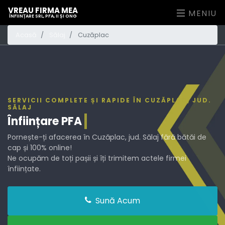
VREAU FIRMA MEA
MENIU
ÎNFIINȚARE SRL, PFA, II ȘI ONG
Acasă
Sălaj
Cuzăplac
SERVICII COMPLETE ȘI RAPIDE ÎN CUZĂPLAC, JUD.
SĂLAJ
Înființare
PFA
Pornește-ți afacerea în Cuzăplac, jud. Sălaj fără bătăi de
cap și 100% online!
Ne ocupăm de toți pașii și îți trimitem actele firmei
înființate.
Sună Acum