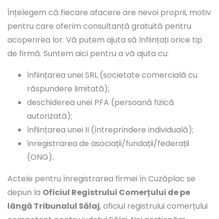
Înțelegem că fiecare afacere are nevoi proprii, motiv
pentru care oferim consultanță gratuită pentru
acoperirea lor. Vă putem ajuta să înființați orice tip
de firmă. Suntem aici pentru a vă ajuta cu:
înființarea unei SRL (societate comercială cu
răspundere limitată);
deschiderea unei PFA (persoană fizică
autorizată);
înființarea unei II (întreprindere individuală);
înregistrarea de asociații/fundații/federații
(ONG).
Actele pentru înregistrarea firmei în Cuzăplac se
depun la
Oficiul Registrului Comerțului de pe
lângă Tribunalul Sălaj
, oficiul registrului comerțului