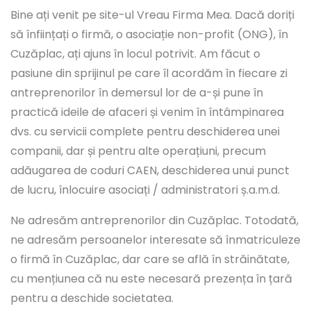
Bine ați venit pe site-ul Vreau Firma Mea. Dacă doriți
să înființați o firmă, o asociație non-profit (ONG), în
Cuzăplac, ați ajuns în locul potrivit. Am făcut o
pasiune din sprijinul pe care îl acordăm în fiecare zi
antreprenorilor în demersul lor de a-și pune în
practică ideile de afaceri și venim în întâmpinarea
dvs. cu servicii complete pentru deschiderea unei
companii, dar și pentru alte operațiuni, precum
adăugarea de coduri CAEN, deschiderea unui punct
de lucru, înlocuire asociați / administratori ș.a.m.d.
Ne adresăm antreprenorilor din Cuzăplac. Totodată,
ne adresăm persoanelor interesate să înmatriculeze
o firmă în Cuzăplac, dar care se află în străinătate,
cu mențiunea că nu este necesară prezența în țară
pentru a deschide societatea.