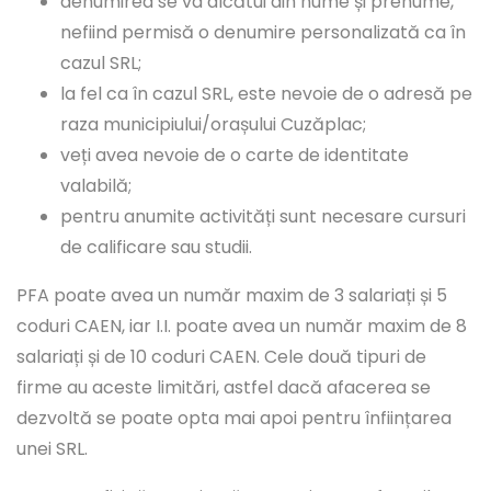
denumirea se va alcătui din nume și prenume,
nefiind permisă o denumire personalizată ca în
cazul SRL;
la fel ca în cazul SRL, este nevoie de o adresă pe
raza municipiului/orașului Cuzăplac;
veți avea nevoie de o carte de identitate
valabilă;
pentru anumite activități sunt necesare cursuri
de calificare sau studii.
PFA poate avea un număr maxim de 3 salariați și 5
coduri CAEN, iar I.I. poate avea un număr maxim de 8
salariați și de 10 coduri CAEN. Cele două tipuri de
firme au aceste limitări, astfel dacă afacerea se
dezvoltă se poate opta mai apoi pentru înființarea
unei SRL.