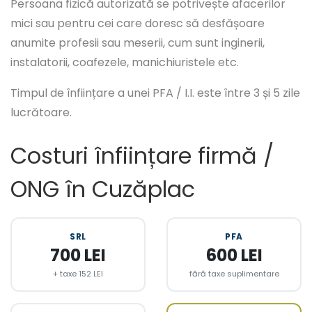
Persoana fizică autorizată se potrivește afacerilor
mici sau pentru cei care doresc să desfășoare
anumite profesii sau meserii, cum sunt inginerii,
instalatorii, coafezele, manichiuristele etc.
Timpul de înființare a unei PFA / I.I. este între 3 și 5 zile
lucrătoare.
Costuri înființare firmă /
ONG în Cuzăplac
SRL
PFA
700 LEI
600 LEI
+ taxe 152 LEI
fără taxe suplimentare