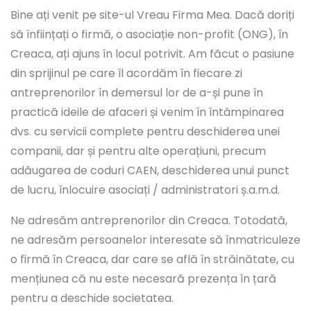
Bine ați venit pe site-ul Vreau Firma Mea. Dacă doriți
să înființați o firmă, o asociație non-profit (ONG), în
Creaca, ați ajuns în locul potrivit. Am făcut o pasiune
din sprijinul pe care îl acordăm în fiecare zi
antreprenorilor în demersul lor de a-și pune în
practică ideile de afaceri și venim în întâmpinarea
dvs. cu servicii complete pentru deschiderea unei
companii, dar și pentru alte operațiuni, precum
adăugarea de coduri CAEN, deschiderea unui punct
de lucru, înlocuire asociați / administratori ș.a.m.d.
Ne adresăm antreprenorilor din Creaca. Totodată,
ne adresăm persoanelor interesate să înmatriculeze
o firmă în Creaca, dar care se află în străinătate, cu
mențiunea că nu este necesară prezența în țară
pentru a deschide societatea.