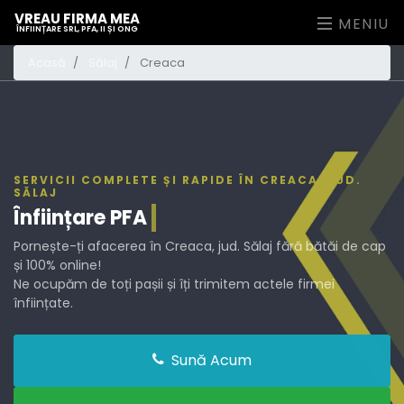
VREAU FIRMA MEA
MENIU
ÎNFIINȚARE SRL, PFA, II ȘI ONG
Acasă
Sălaj
Creaca
SERVICII COMPLETE ȘI RAPIDE ÎN CREACA, JUD.
SĂLAJ
Înființare
PFA
Pornește-ți afacerea în Creaca, jud. Sălaj fără bătăi de cap
și 100% online!
Ne ocupăm de toți pașii și îți trimitem actele firmei
înființate.
Sună Acum