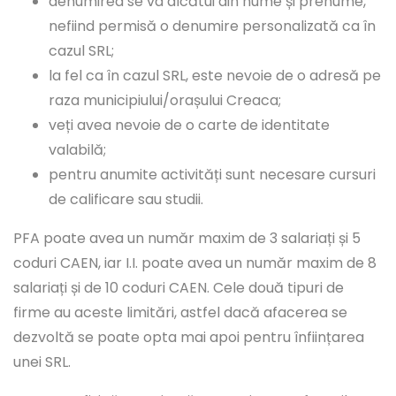
denumirea se va alcătui din nume și prenume,
nefiind permisă o denumire personalizată ca în
cazul SRL;
la fel ca în cazul SRL, este nevoie de o adresă pe
raza municipiului/orașului Creaca;
veți avea nevoie de o carte de identitate
valabilă;
pentru anumite activități sunt necesare cursuri
de calificare sau studii.
PFA poate avea un număr maxim de 3 salariați și 5
coduri CAEN, iar I.I. poate avea un număr maxim de 8
salariați și de 10 coduri CAEN. Cele două tipuri de
firme au aceste limitări, astfel dacă afacerea se
dezvoltă se poate opta mai apoi pentru înființarea
unei SRL.