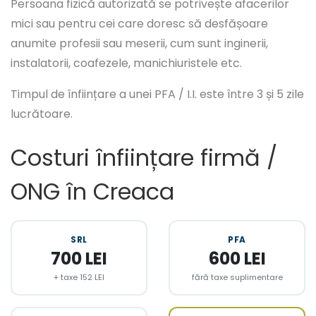
Persoana fizică autorizată se potrivește afacerilor
mici sau pentru cei care doresc să desfășoare
anumite profesii sau meserii, cum sunt inginerii,
instalatorii, coafezele, manichiuristele etc.
Timpul de înființare a unei PFA / I.I. este între 3 și 5 zile
lucrătoare.
Costuri înființare firmă /
ONG în Creaca
SRL
PFA
700 LEI
600 LEI
+ taxe 152 LEI
fără taxe suplimentare