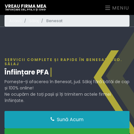
VREAU FIRMA MEA
MENIU
ÎNFIINȚARE SRL, PFA, II ȘI ONG
Acasă
Sălaj
Benesat
SERVICII COMPLETE ȘI RAPIDE ÎN BENESAT, JUD.
SĂLAJ
Înființare
Pornește-ți afacerea în Benesat, jud. Sălaj fără bătăi de cap
și 100% online!
Ne ocupăm de toți pașii și îți trimitem actele firmei
înființate.
Sună Acum