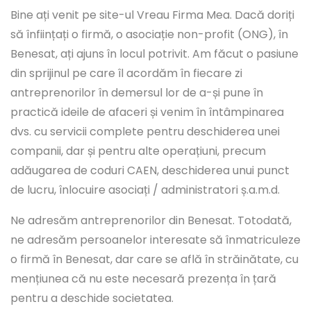
Bine ați venit pe site-ul Vreau Firma Mea. Dacă doriți
să înființați o firmă, o asociație non-profit (ONG), în
Benesat, ați ajuns în locul potrivit. Am făcut o pasiune
din sprijinul pe care îl acordăm în fiecare zi
antreprenorilor în demersul lor de a-și pune în
practică ideile de afaceri și venim în întâmpinarea
dvs. cu servicii complete pentru deschiderea unei
companii, dar și pentru alte operațiuni, precum
adăugarea de coduri CAEN, deschiderea unui punct
de lucru, înlocuire asociați / administratori ș.a.m.d.
Ne adresăm antreprenorilor din Benesat. Totodată,
ne adresăm persoanelor interesate să înmatriculeze
o firmă în Benesat, dar care se află în străinătate, cu
mențiunea că nu este necesară prezența în țară
pentru a deschide societatea.