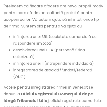
Înțelegem că fiecare afacere are nevoi proprii, motiv
pentru care oferim consultanță gratuită pentru
acoperirea lor. Vă putem ajuta să înființați orice tip
de firmă. Suntem aici pentru a vă ajuta cu:
înființarea unei SRL (societate comercială cu
răspundere limitată);
deschiderea unei PFA (persoană fizică
autorizată);
înființarea unei II (întreprindere individuală);
înregistrarea de asociații/fundații/federații
(ONG).
Actele pentru înregistrarea firmei în Benesat se
depun la
Oficiul Registrului Comerțului de pe
lângă Tribunalul Sălaj
, oficiul registrului comerțului