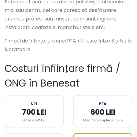
Persoana fizică autorizată se potrivește afacerilor
mici sau pentru cei care doresc să desfășoare
anumite profesii sau meserii, cum sunt inginerii,
instalatorii, coafezele, manichiuristele etc.
Timpul de înființare a unei PFA / I.I. este între 3 și 5 zile
lucrătoare.
Costuri înființare firmă /
ONG în Benesat
SRL
PFA
700 LEI
600 LEI
+ taxe 152 LEI
fără taxe suplimentare