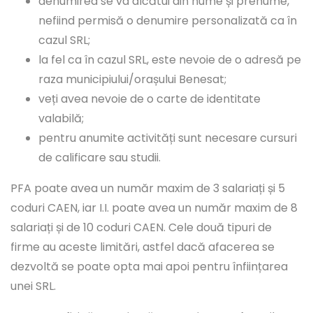
denumirea se va alcătui din nume și prenume,
nefiind permisă o denumire personalizată ca în
cazul SRL;
la fel ca în cazul SRL, este nevoie de o adresă pe
raza municipiului/orașului Benesat;
veți avea nevoie de o carte de identitate
valabilă;
pentru anumite activități sunt necesare cursuri
de calificare sau studii.
PFA poate avea un număr maxim de 3 salariați și 5
coduri CAEN, iar I.I. poate avea un număr maxim de 8
salariați și de 10 coduri CAEN. Cele două tipuri de
firme au aceste limitări, astfel dacă afacerea se
dezvoltă se poate opta mai apoi pentru înființarea
unei SRL.