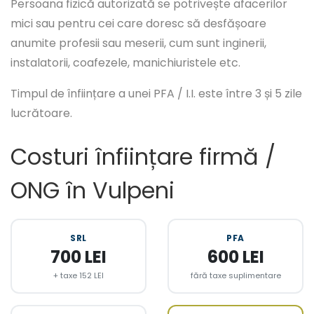
Persoana fizică autorizată se potrivește afacerilor
mici sau pentru cei care doresc să desfășoare
anumite profesii sau meserii, cum sunt inginerii,
instalatorii, coafezele, manichiuristele etc.
Timpul de înființare a unei PFA / I.I. este între 3 și 5 zile
lucrătoare.
Costuri înființare firmă /
ONG în Vulpeni
SRL
PFA
700 LEI
600 LEI
+ taxe 152 LEI
fără taxe suplimentare