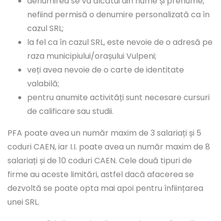
denumirea se va alcătui din nume și prenume,
nefiind permisă o denumire personalizată ca în
cazul SRL;
la fel ca în cazul SRL, este nevoie de o adresă pe
raza municipiului/orașului Vulpeni;
veți avea nevoie de o carte de identitate
valabilă;
pentru anumite activități sunt necesare cursuri
de calificare sau studii.
PFA poate avea un număr maxim de 3 salariați și 5
coduri CAEN, iar I.I. poate avea un număr maxim de 8
salariați și de 10 coduri CAEN. Cele două tipuri de
firme au aceste limitări, astfel dacă afacerea se
dezvoltă se poate opta mai apoi pentru înființarea
unei SRL.