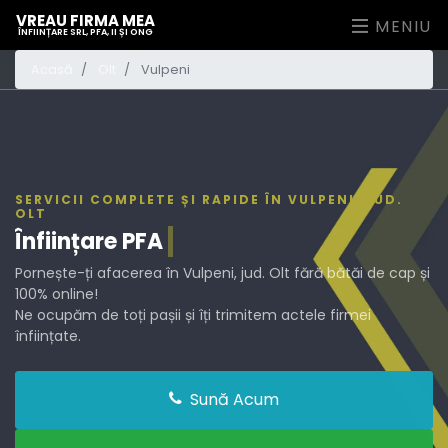
VREAU FIRMA MEA
MENIU
ÎNFIINȚARE SRL, PFA, II ȘI ONG
Acasă
Olt
Vulpeni
SERVICII COMPLETE ȘI RAPIDE ÎN VULPENI, JUD.
OLT
Înființare
PF
Pornește-ți afacerea în Vulpeni, jud. Olt fără bătăi de cap și
100% online!
Ne ocupăm de toți pașii și îți trimitem actele firmei
înființate.
Sună Acum