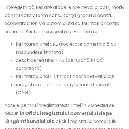
Înțelegem că fiecare afacere are nevoi proprii, motiv
pentru care oferim consultanță gratuită pentru
acoperirea lor. Vă putem ajuta să înființați orice tip
de firmă. Suntem aici pentru a vă ajuta cu:
înființarea unei SRL (societate comercială cu
răspundere limitată);
deschiderea unei PFA (persoană fizică
autorizată);
înființarea unei II (întreprindere individuală);
înregistrarea de asociații/fundații/federații
(ONG).
Actele pentru înregistrarea firmei în Voineasa se
depun la
Oficiul Registrului Comerțului de pe
lângă Tribunalul Olt
, oficiul registrului comerțului