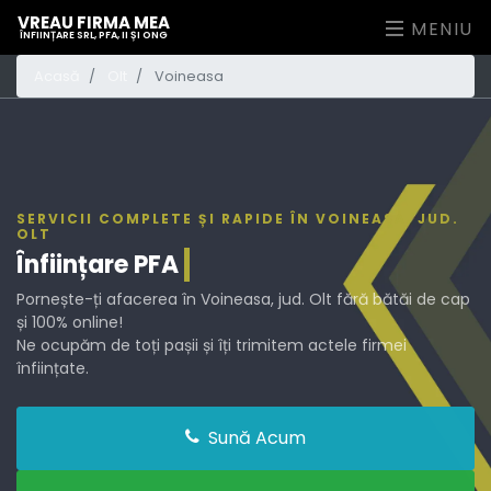
VREAU FIRMA MEA
MENIU
ÎNFIINȚARE SRL, PFA, II ȘI ONG
Acasă
Olt
Voineasa
SERVICII COMPLETE ȘI RAPIDE ÎN VOINEASA, JUD.
OLT
Înființare
PFA
Pornește-ți afacerea în Voineasa, jud. Olt fără bătăi de cap
și 100% online!
Ne ocupăm de toți pașii și îți trimitem actele firmei
înființate.
Sună Acum