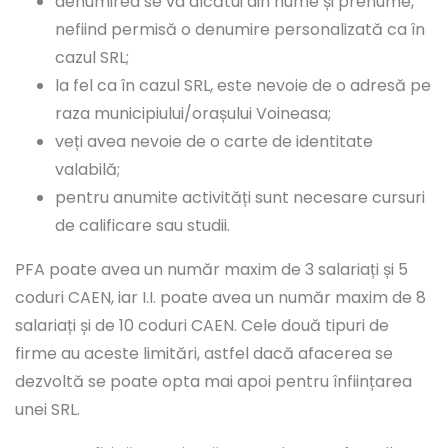
denumirea se va alcătui din nume și prenume,
nefiind permisă o denumire personalizată ca în
cazul SRL;
la fel ca în cazul SRL, este nevoie de o adresă pe
raza municipiului/orașului Voineasa;
veți avea nevoie de o carte de identitate
valabilă;
pentru anumite activități sunt necesare cursuri
de calificare sau studii.
PFA poate avea un număr maxim de 3 salariați și 5
coduri CAEN, iar I.I. poate avea un număr maxim de 8
salariați și de 10 coduri CAEN. Cele două tipuri de
firme au aceste limitări, astfel dacă afacerea se
dezvoltă se poate opta mai apoi pentru înființarea
unei SRL.