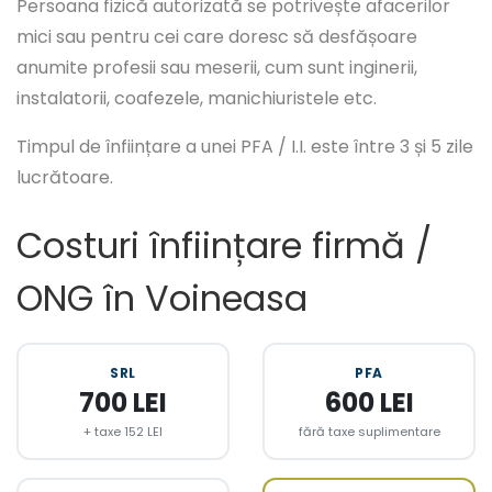
Persoana fizică autorizată se potrivește afacerilor
mici sau pentru cei care doresc să desfășoare
anumite profesii sau meserii, cum sunt inginerii,
instalatorii, coafezele, manichiuristele etc.
Timpul de înființare a unei PFA / I.I. este între 3 și 5 zile
lucrătoare.
Costuri înființare firmă /
ONG în Voineasa
SRL
PFA
700 LEI
600 LEI
+ taxe 152 LEI
fără taxe suplimentare