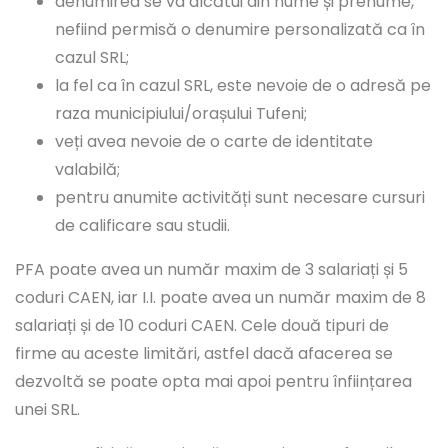
denumirea se va alcătui din nume și prenume,
nefiind permisă o denumire personalizată ca în
cazul SRL;
la fel ca în cazul SRL, este nevoie de o adresă pe
raza municipiului/orașului Tufeni;
veți avea nevoie de o carte de identitate
valabilă;
pentru anumite activități sunt necesare cursuri
de calificare sau studii.
PFA poate avea un număr maxim de 3 salariați și 5
coduri CAEN, iar I.I. poate avea un număr maxim de 8
salariați și de 10 coduri CAEN. Cele două tipuri de
firme au aceste limitări, astfel dacă afacerea se
dezvoltă se poate opta mai apoi pentru înființarea
unei SRL.