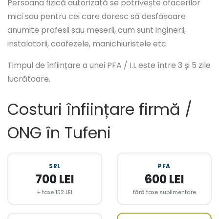
Persoana fizică autorizată se potrivește afacerilor
mici sau pentru cei care doresc să desfășoare
anumite profesii sau meserii, cum sunt inginerii,
instalatorii, coafezele, manichiuristele etc.
Timpul de înființare a unei PFA / I.I. este între 3 și 5 zile
lucrătoare.
Costuri înființare firmă /
ONG în Tufeni
SRL
PFA
700 LEI
600 LEI
+ taxe 152 LEI
fără taxe suplimentare