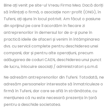
Bine ați venit pe site-ul Vreau Firma Mea. Dacă doriți
să înființați o firmă, o asociație non-profit (ONG), în
Tufeni, ați ajuns în locul potrivit. Am făcut o pasiune
din sprijinul pe care îl acordăm în fiecare zi
antreprenorilor în demersul lor de a-și pune în
practică ideile de afaceri și venim în întâmpinarea
dvs. cu servicii complete pentru deschiderea unei
companii, dar și pentru alte operațiuni, precum
adăugarea de coduri CAEN, deschiderea unui punct
de lucru, înlocuire asociați / administratori ș.a.m.d.
Ne adresăm antreprenorilor din Tufeni. Totodată, ne
adresăm persoanelor interesate să înmatriculeze o
firmă în Tufeni, dar care se află în străinătate, cu
mențiunea că nu este necesară prezența în țară
pentru a deschide societatea.