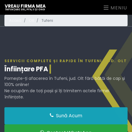
VREAU FIRMA MEA
MENIU
ÎNFIINȚARE SRL, PFA, II ȘI ONG
Acasă
Olt
Tufeni
SERVICII COMPLETE ȘI RAPIDE ÎN TUFENI, JUD. OLT
Înființare
PFA
Pornește-ți afacerea în Tufeni, jud. Olt fără bătăi de cap și
100% online!
Ne ocupăm de toți pașii și îți trimitem actele firmei
înființate.
Sună Acum