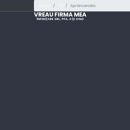
Acasă
Olt
Sprâncenata
VREAU FIRMA MEA
ÎNFIINȚARE SRL, PFA, II ȘI ONG