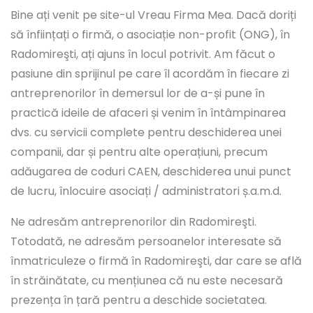
Bine ați venit pe site-ul Vreau Firma Mea. Dacă doriți
să înființați o firmă, o asociație non-profit (ONG), în
Radomireşti, ați ajuns în locul potrivit. Am făcut o
pasiune din sprijinul pe care îl acordăm în fiecare zi
antreprenorilor în demersul lor de a-și pune în
practică ideile de afaceri și venim în întâmpinarea
dvs. cu servicii complete pentru deschiderea unei
companii, dar și pentru alte operațiuni, precum
adăugarea de coduri CAEN, deschiderea unui punct
de lucru, înlocuire asociați / administratori ș.a.m.d.
Ne adresăm antreprenorilor din Radomireşti.
Totodată, ne adresăm persoanelor interesate să
înmatriculeze o firmă în Radomireşti, dar care se află
în străinătate, cu mențiunea că nu este necesară
prezența în țară pentru a deschide societatea.