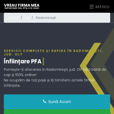
VREAU FIRMA MEA
MENIU
ÎNFIINȚARE SRL, PFA, II ȘI ONG
Acasă
Olt
Radomireşti
SERVICII COMPLETE ȘI RAPIDE ÎN RADOMIREŞTI,
JUD. OLT
Înființare
PFA
Pornește-ți afacerea în Radomireşti, jud. Olt fără bătăi de
cap și 100% online!
Ne ocupăm de toți pașii și îți trimitem actele firmei
înființate.
Sună Acum