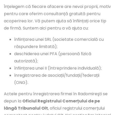
Înțelegem că fiecare afacere are nevoi proprii, motiv
pentru care oferim consultanță gratuită pentru
acoperirea lor. Vă putem ajuta să înființați orice tip
de firmă. Suntem aici pentru a vă ajuta cu:
înființarea unei SRL (societate comercială cu
răspundere limitată);
deschiderea unei PFA (persoană fizică
autorizată);
înființarea unei II (întreprindere individuală);
înregistrarea de asociații/fundații/federații
(ONG).
Actele pentru înregistrarea firmei în Radomireşti se
depun la
Oficiul Registrului Comerțului de pe
lângă Tribunalul Olt
, oficiul registrului comerțului