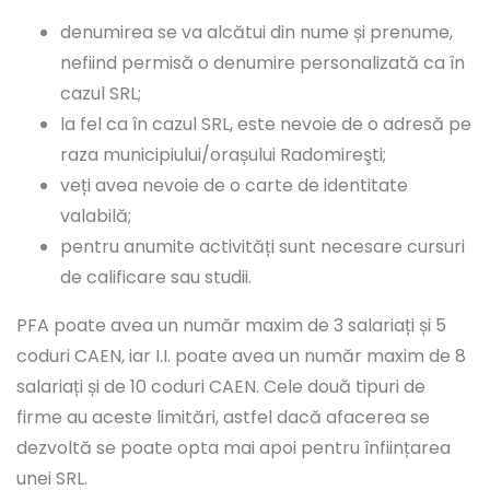
denumirea se va alcătui din nume și prenume,
nefiind permisă o denumire personalizată ca în
cazul SRL;
la fel ca în cazul SRL, este nevoie de o adresă pe
raza municipiului/orașului Radomireşti;
veți avea nevoie de o carte de identitate
valabilă;
pentru anumite activități sunt necesare cursuri
de calificare sau studii.
PFA poate avea un număr maxim de 3 salariați și 5
coduri CAEN, iar I.I. poate avea un număr maxim de 8
salariați și de 10 coduri CAEN. Cele două tipuri de
firme au aceste limitări, astfel dacă afacerea se
dezvoltă se poate opta mai apoi pentru înființarea
unei SRL.