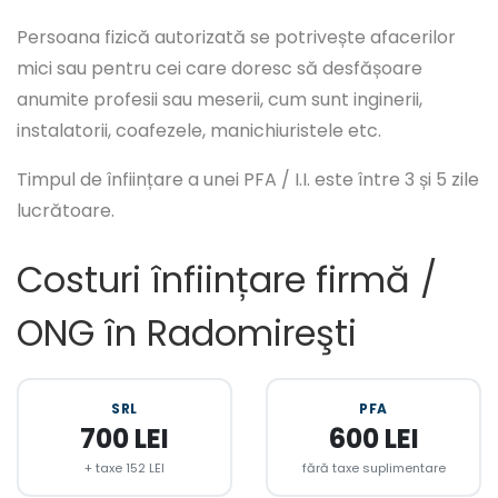
Persoana fizică autorizată se potrivește afacerilor
mici sau pentru cei care doresc să desfășoare
anumite profesii sau meserii, cum sunt inginerii,
instalatorii, coafezele, manichiuristele etc.
Timpul de înființare a unei PFA / I.I. este între 3 și 5 zile
lucrătoare.
Costuri înființare firmă /
ONG în Radomireşti
SRL
PFA
700 LEI
600 LEI
+ taxe 152 LEI
fără taxe suplimentare