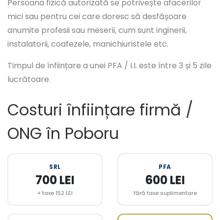
Persoana fizică autorizată se potrivește afacerilor
mici sau pentru cei care doresc să desfășoare
anumite profesii sau meserii, cum sunt inginerii,
instalatorii, coafezele, manichiuristele etc.
Timpul de înființare a unei PFA / I.I. este între 3 și 5 zile
lucrătoare.
Costuri înființare firmă /
ONG în Poboru
SRL
PFA
700 LEI
600 LEI
+ taxe 152 LEI
fără taxe suplimentare