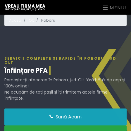
VREAU FIRMA MEA
MENIU
ÎNFIINȚARE SRL, PFA, II ȘI ONG
Acasă
Olt
Poboru
SERVICII COMPLETE ȘI RAPIDE ÎN POBORU, JUD.
OLT
Înființare
PFA
Pornește-ți afacerea în Poboru, jud. Olt fără bătăi de cap și
100% online!
Ne ocupăm de toți pașii și îți trimitem actele firmei
înființate.
Sună Acum