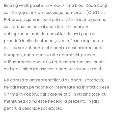
Bine ați venit pe site-ul Vreau Firma Mea. Dacă doriți
să înființați o firmă, o asociație non-profit (ONG), în
Poboru, ați ajuns în locul potrivit. Am făcut o pasiune
din sprijinul pe care îl acordăm în fiecare zi
antreprenorilor în demersul lor de a-și pune în
practică ideile de afaceri și venim în întâmpinarea
dvs. cu servicii complete pentru deschiderea unei
companii, dar și pentru alte operațiuni, precum
adăugarea de coduri CAEN, deschiderea unui punct
de lucru, înlocuire asociați / administratori ș.a.m.d.
Ne adresăm antreprenorilor din Poboru. Totodată,
ne adresăm persoanelor interesate să înmatriculeze
o firmă în Poboru, dar care se află în străinătate, cu
mențiunea că nu este necesară prezența în țară
pentru a deschide societatea.