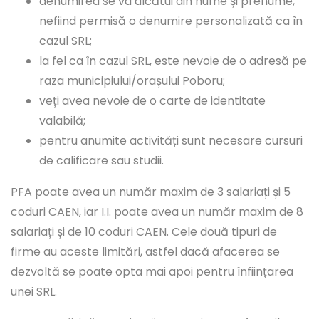
denumirea se va alcătui din nume și prenume,
nefiind permisă o denumire personalizată ca în
cazul SRL;
la fel ca în cazul SRL, este nevoie de o adresă pe
raza municipiului/orașului Poboru;
veți avea nevoie de o carte de identitate
valabilă;
pentru anumite activități sunt necesare cursuri
de calificare sau studii.
PFA poate avea un număr maxim de 3 salariați și 5
coduri CAEN, iar I.I. poate avea un număr maxim de 8
salariați și de 10 coduri CAEN. Cele două tipuri de
firme au aceste limitări, astfel dacă afacerea se
dezvoltă se poate opta mai apoi pentru înființarea
unei SRL.