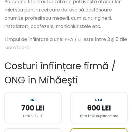
Persoana fizică autorizată se potrivește afacerilor
mici sau pentru cei care doresc să desfășoare
anumite profesii sau meserii, cum sunt inginerii,
instalatorii, coafezele, manichiuristele etc.
Timpul de înființare a unei PFA / I.I. este între 3 și 5 zile
lucrătoare.
Costuri înființare firmă /
ONG în Mihăeşti
SRL
PFA
700 LEI
600 LEI
+ taxe 152 LEI
fără taxe suplimentare