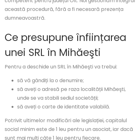
competent pentru județul Olt. Noi gestionăm integral
această procedură, fără a fi necesară prezența
dumneavoastră.
Ce presupune înființarea
unei SRL în Mihăeşti
Pentru a deschide un SRL în Mihăeşti va trebui:
să vă gândiți la o denumire;
să aveți o adresă pe raza localității Mihăeşti,
unde se va stabili sediul societății;
să aveți o carte de identitate valabilă.
Potrivit ultimelor modificări ale legislației, capitalul
social minim este de 1 leu pentru un asociat, iar dacă
sunt mai mulți câte 1 leu pentru fiecare.