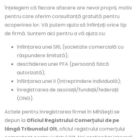
Înțelegem că fiecare afacere are nevoi proprii, motiv
pentru care oferim consultanță gratuită pentru
acoperirea lor. Vă putem ajuta să înființați orice tip
de firmă. Suntem aici pentru a vă ajuta cu:
înființarea unei SRL (societate comercială cu
răspundere limitată);
deschiderea unei PFA (persoană fizică
autorizată);
înființarea unei II (întreprindere individuală);
înregistrarea de asociații/fundații/federații
(ONG).
Actele pentru înregistrarea firmei în Mihăeşti se
depun la
Oficiul Registrului Comerțului de pe
lângă Tribunalul Olt
, oficiul registrului comerțului