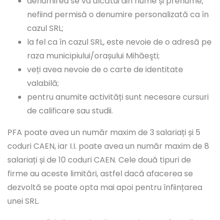
denumirea se va alcătui din nume și prenume,
nefiind permisă o denumire personalizată ca în
cazul SRL;
la fel ca în cazul SRL, este nevoie de o adresă pe
raza municipiului/orașului Mihăeşti;
veți avea nevoie de o carte de identitate
valabilă;
pentru anumite activități sunt necesare cursuri
de calificare sau studii.
PFA poate avea un număr maxim de 3 salariați și 5
coduri CAEN, iar I.I. poate avea un număr maxim de 8
salariați și de 10 coduri CAEN. Cele două tipuri de
firme au aceste limitări, astfel dacă afacerea se
dezvoltă se poate opta mai apoi pentru înființarea
unei SRL.