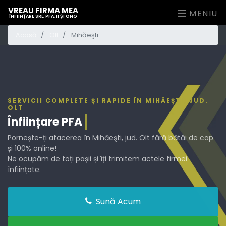
VREAU FIRMA MEA
MENIU
ÎNFIINȚARE SRL, PFA, II ȘI ONG
Acasă
Olt
Mihăeşti
SERVICII COMPLETE ȘI RAPIDE ÎN MIHĂEŞTI, JUD.
OLT
Înființare
PFA
Pornește-ți afacerea în Mihăeşti, jud. Olt fără bătăi de cap
și 100% online!
Ne ocupăm de toți pașii și îți trimitem actele firmei
înființate.
Sună Acum