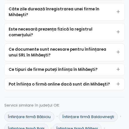
Câte zile durează înregistrarea unei firme în
Mihăeşti?
Este necesară prezența fizică la registrul
comerțului?
Ce documente sunt necesare pentru înființarea
unui SRL în Mihăeşti?
Ce tipuri de firme puteți înființa în Mihăeşti?
Pot înființa o firmă online dacă sunt din Mihăeşti?
Servicii similare în județul Olt:
·
·
Înființare firmă Băbiciu
Înființare firmă Baldovineşti
·
·
Înființare firmă Balş
Înființare firmă Bălteni