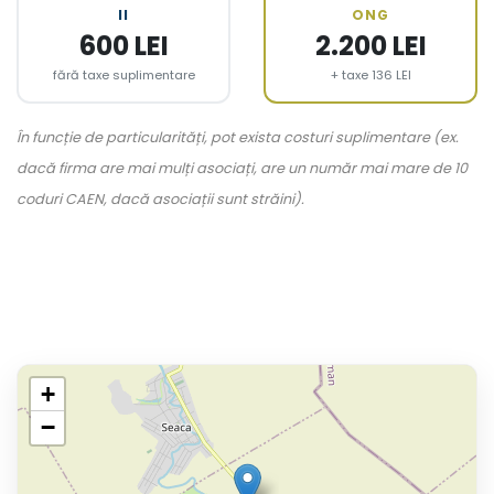
II
ONG
600 LEI
2.200 LEI
fără taxe suplimentare
+ taxe 136 LEI
În funcție de particularități, pot exista costuri suplimentare (ex.
dacă firma are mai mulți asociați, are un număr mai mare de 10
coduri CAEN, dacă asociații sunt străini).
+
−