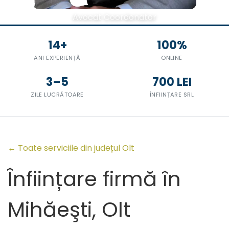
Avocat Coordonator
14+
100%
ANI EXPERIENȚĂ
ONLINE
3–5
700 LEI
ZILE LUCRĂTOARE
ÎNFIINȚARE SRL
← Toate serviciile din județul Olt
Înființare firmă în
Mihăeşti, Olt