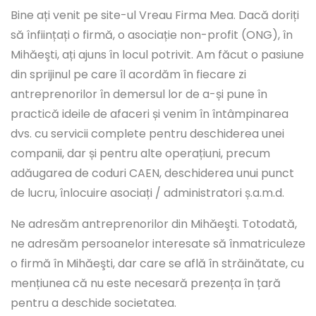
Bine ați venit pe site-ul Vreau Firma Mea. Dacă doriți
să înființați o firmă, o asociație non-profit (ONG), în
Mihăeşti, ați ajuns în locul potrivit. Am făcut o pasiune
din sprijinul pe care îl acordăm în fiecare zi
antreprenorilor în demersul lor de a-și pune în
practică ideile de afaceri și venim în întâmpinarea
dvs. cu servicii complete pentru deschiderea unei
companii, dar și pentru alte operațiuni, precum
adăugarea de coduri CAEN, deschiderea unui punct
de lucru, înlocuire asociați / administratori ș.a.m.d.
Ne adresăm antreprenorilor din Mihăeşti. Totodată,
ne adresăm persoanelor interesate să înmatriculeze
o firmă în Mihăeşti, dar care se află în străinătate, cu
mențiunea că nu este necesară prezența în țară
pentru a deschide societatea.